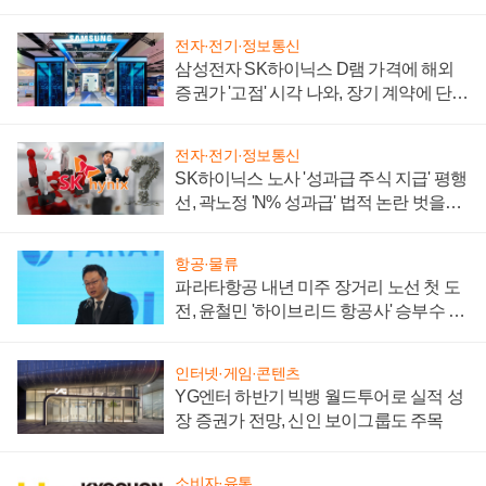
전자·전기·정보통신
삼성전자 SK하이닉스 D램 가격에 해외
증권가 '고점' 시각 나와, 장기 계약에 단점
부각
전자·전기·정보통신
SK하이닉스 노사 '성과급 주식 지급' 평행
선, 곽노정 'N% 성과급' 법적 논란 벗을지
주목
항공·물류
파라타항공 내년 미주 장거리 노선 첫 도
전, 윤철민 '하이브리드 항공사' 승부수 통
할까
인터넷·게임·콘텐츠
YG엔터 하반기 빅뱅 월드투어로 실적 성
장 증권가 전망, 신인 보이그룹도 주목
소비자·유통