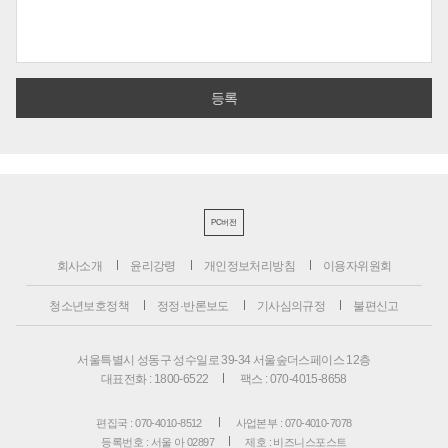
PC버전
회사소개
윤리강령
개인정보처리방침
이용자위원회
청소년보호정책
정정·반론보도
기사심의규정
불편신고
서울특별시 성동구 성수일로 39-34 서울숲더스페이스 12층
대표전화 : 1800-6522
팩스 : 070-4015-8658
편집국 : 070-4010-8512
사업본부 : 070-4010-7078
등록번호 : 서울 아 02897
제호 : 비즈니스포스트