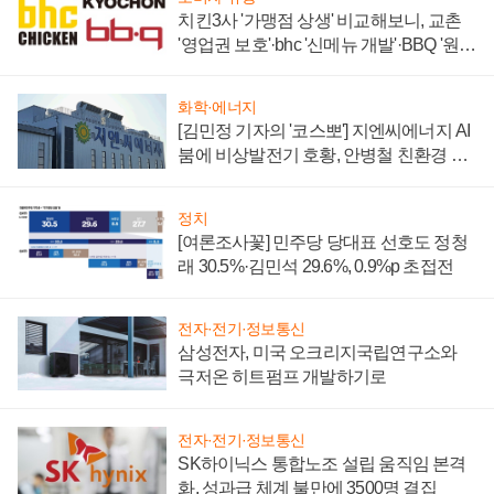
치킨3사 '가맹점 상생' 비교해보니, 교촌
'영업권 보호'·bhc '신메뉴 개발'·BBQ '원가
부담'
화학·에너지
[김민정 기자의 '코스뽀'] 지엔씨에너지 AI
붐에 비상발전기 호황, 안병철 친환경 에
너지 발전전문기업 향한다
정치
[여론조사꽃] 민주당 당대표 선호도 정청
래 30.5%·김민석 29.6%, 0.9%p 초접전
전자·전기·정보통신
삼성전자, 미국 오크리지국립연구소와
극저온 히트펌프 개발하기로
전자·전기·정보통신
SK하이닉스 통합노조 설립 움직임 본격
화, 성과급 체계 불만에 3500명 결집