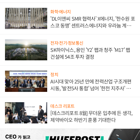
애플' 수익 다각화 속도
화학·에너지
'DL이앤씨 SMR 협력사' X에너지, '한수원 포
스코 동맹' 센트러스에너지와 우라늄 계약
체결
전자·전기·정보통신
SK하이닉스, 용인 'Y2' 팹과 청주 'M17' 팹
건설에 54조 투자 결정
정치
AI시대 맞아 25년 만에 전력산업 구조개편
시동, '발전5사 통합' 넘어 '한전 지주사' 재편
론도
데스크 리포트
[데스크리포트 8월] 무더운 입추에 든 생각,
제약바이오 하반기 훈풍 기대한다