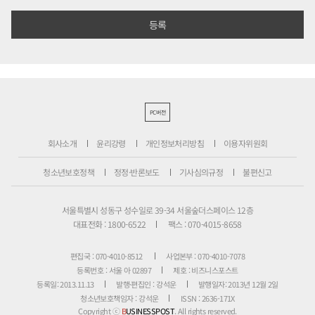
PC버전
회사소개
윤리강령
개인정보처리방침
이용자위원회
청소년보호정책
정정·반론보도
기사심의규정
불편신고
서울특별시 성동구 성수일로 39-34 서울숲더스페이스 12층
대표전화 : 1800-6522
팩스 : 070-4015-8658
편집국 : 070-4010-8512
사업본부 : 070-4010-7078
등록번호 : 서울 아 02897
제호 : 비즈니스포스트
등록일: 2013.11.13
발행·편집인 : 강석운
발행일자: 2013년 12월 2일
청소년보호책임자 : 강석운
ISSN : 2636-171X
Copyright ⓒ
B
USINESSPOST
. All rights reserved.