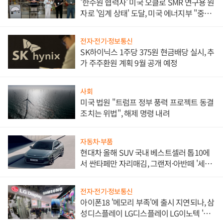
'한수원 협력사' 미국 오클로 SMR 연구용 원
자로 '임계 상태' 도달, 미국 에너지부 "중요
한 이정표"
전자·전기·정보통신
SK하이닉스 1주당 375원 현금배당 실시, 추
가 주주환원 계획 9월 공개 예정
사회
미국 법원 "트럼프 정부 풍력 프로젝트 동결
조치는 위법", 해제 명령 내려
자동차·부품
현대차 올해 SUV 국내 베스트셀러 톱10에
서 싼타페만 자리매김, 그랜저·아반떼 '세단
쌍끌이'로 내수 방어
전자·전기·정보통신
아이폰18 '메모리 부족'에 출시 지연되나, 삼
성디스플레이 LG디스플레이 LG이노텍 '탈