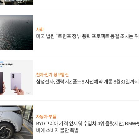
사회
미국 법원 "트럼프 정부 풍력 프로젝트 동결 조치는 위
전자·전기·정보통신
삼성전자, 갤럭시Z 폴드8 사전예약 개통 8월31일까
자동차·부품
BYD코리아 가격 앞세워 수입차 4위 올랐지만, BMW
비에 소비자 불만 폭발