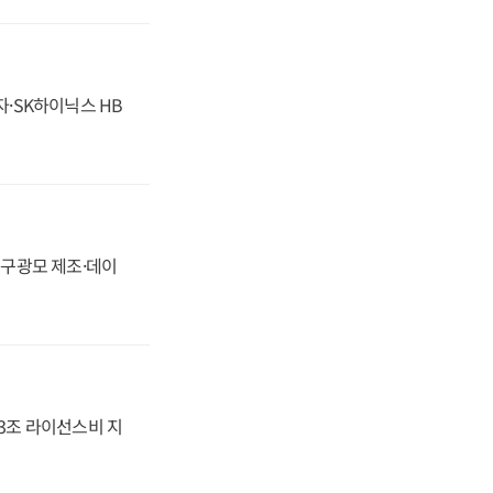
자·SK하이닉스 HB
화, 구광모 제조·데이
.3조 라이선스비 지