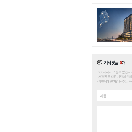
기사댓글
0
개
200자까지 쓰실 수 있습니다. (
저작권 등 다른 사람의 권리
타인에게 불쾌감을 주는 욕설