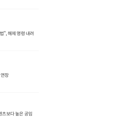
법", 해제 명령 내려
지 연장
·벤츠보다 높은 공임