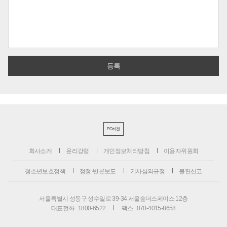
PC버전
회사소개
윤리강령
개인정보처리방침
이용자위원회
청소년보호정책
정정·반론보도
기사심의규정
불편신고
서울특별시 성동구 성수일로 39-34 서울숲더스페이스 12층
대표전화 : 1800-6522
팩스 : 070-4015-8658