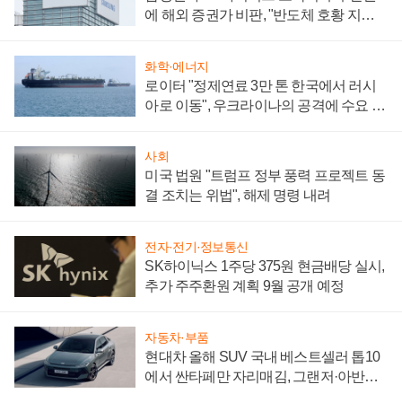
에 해외 증권가 비판, "반도체 호황 지속
성 의문"
화학·에너지
로이터 "정제연료 3만 톤 한국에서 러시
아로 이동", 우크라이나의 공격에 수요 늘
어
사회
미국 법원 "트럼프 정부 풍력 프로젝트 동
결 조치는 위법", 해제 명령 내려
전자·전기·정보통신
SK하이닉스 1주당 375원 현금배당 실시,
추가 주주환원 계획 9월 공개 예정
자동차·부품
현대차 올해 SUV 국내 베스트셀러 톱10
에서 싼타페만 자리매김, 그랜저·아반떼
'세단 쌍끌이'로 내수 방어