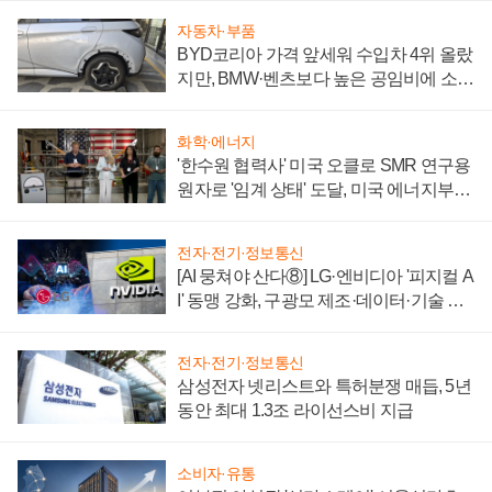
자동차·부품
BYD코리아 가격 앞세워 수입차 4위 올랐
지만, BMW·벤츠보다 높은 공임비에 소비
자 불만 폭발
화학·에너지
'한수원 협력사' 미국 오클로 SMR 연구용
원자로 '임계 상태' 도달, 미국 에너지부
"중요한 이정표"
전자·전기·정보통신
[AI 뭉쳐야 산다⑧] LG·엔비디아 '피지컬 A
I' 동맹 강화, 구광모 제조·데이터·기술 결
집해 종합 로보틱스 기업으로
전자·전기·정보통신
삼성전자 넷리스트와 특허분쟁 매듭, 5년
동안 최대 1.3조 라이선스비 지급
소비자·유통