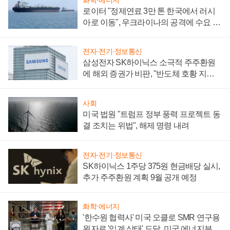
로이터 "정제연료 3만 톤 한국에서 러시
아로 이동", 우크라이나의 공격에 수요 늘
어
전자·전기·정보통신
삼성전자 SK하이닉스 소극적 주주환원
에 해외 증권가 비판, "반도체 호황 지속
성 의문"
사회
미국 법원 "트럼프 정부 풍력 프로젝트 동
결 조치는 위법", 해제 명령 내려
전자·전기·정보통신
SK하이닉스 1주당 375원 현금배당 실시,
추가 주주환원 계획 9월 공개 예정
화학·에너지
'한수원 협력사' 미국 오클로 SMR 연구용
원자로 '임계 상태' 도달, 미국 에너지부