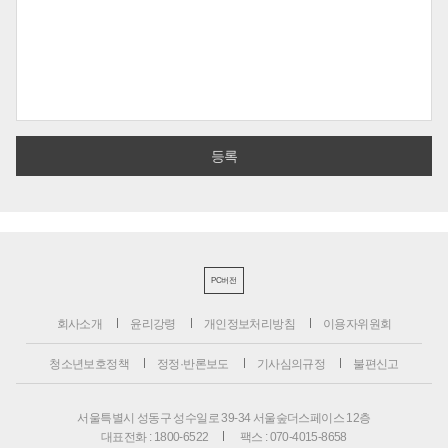
PC버전
회사소개
윤리강령
개인정보처리방침
이용자위원회
청소년보호정책
정정·반론보도
기사심의규정
불편신고
서울특별시 성동구 성수일로 39-34 서울숲더스페이스 12층
대표전화 : 1800-6522
팩스 : 070-4015-8658