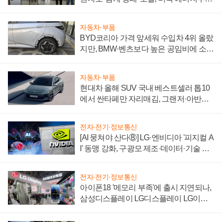
"중요한 이정표"
자동차·부품
BYD코리아 가격 앞세워 수입차 4위 올랐
지만, BMW·벤츠보다 높은 공임비에 소비
자 불만 폭발
자동차·부품
현대차 올해 SUV 국내 베스트셀러 톱10
에서 싼타페만 자리매김, 그랜저·아반떼
'세단 쌍끌이'로 내수 방어
전자·전기·정보통신
[AI 뭉쳐야 산다⑧] LG·엔비디아 '피지컬 A
I' 동맹 강화, 구광모 제조·데이터·기술 결
집해 종합 로보틱스 기업으로
전자·전기·정보통신
아이폰18 '메모리 부족'에 출시 지연되나,
삼성디스플레이 LG디스플레이 LG이노
텍 '탈애플' 수익 다각화 속도