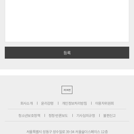
PC버전
회사소개
윤리강령
개인정보처리방침
이용자위원회
청소년보호정책
정정·반론보도
기사심의규정
불편신고
서울특별시 성동구 성수일로 39-34 서울숲더스페이스 12층