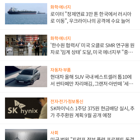
화학·에너지
로이터 "정제연료 3만 톤 한국에서 러시아
로 이동", 우크라이나의 공격에 수요 늘어
화학·에너지
'한수원 협력사' 미국 오클로 SMR 연구용 원
자로 '임계 상태' 도달, 미국 에너지부 "중요
한 이정표"
자동차·부품
현대차 올해 SUV 국내 베스트셀러 톱10에
서 싼타페만 자리매김, 그랜저·아반떼 '세단
쌍끌이'로 내수 방어
전자·전기·정보통신
SK하이닉스 1주당 375원 현금배당 실시, 추
가 주주환원 계획 9월 공개 예정
사회
미국 법원 "트럼프 정부 풍력 프로젝트 동결