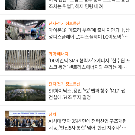
조치는 위법", 해제 명령 내려
전자·전기·정보통신
아이폰18 '메모리 부족'에 출시 지연되나, 삼
성디스플레이 LG디스플레이 LG이노텍 '탈
애플' 수익 다각화 속도
화학·에너지
'DL이앤씨 SMR 협력사' X에너지, '한수원 포
스코 동맹' 센트러스에너지와 우라늄 계약
체결
전자·전기·정보통신
SK하이닉스, 용인 'Y2' 팹과 청주 'M17' 팹
건설에 54조 투자 결정
정치
AI시대 맞아 25년 만에 전력산업 구조개편
시동, '발전5사 통합' 넘어 '한전 지주사' 재편
론도