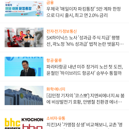
금융
우체국 '매일이자 파킹통장' 5만 계좌 한정
으로 다시 출시, 최고 연 2.0% 금리
전자·전기·정보통신
SK하이닉스 노사 '성과급 주식 지급' 평행
선, 곽노정 'N% 성과급' 법적 논란 벗을지 주
목
항공·물류
파라타항공 내년 미주 장거리 노선 첫 도전,
윤철민 '하이브리드 항공사' 승부수 통할까
화학·에너지
[김민정 기자의 '코스뽀'] 지엔씨에너지 AI 붐
에 비상발전기 호황, 안병철 친환경 에너지
발전전문기업 향한다
소비자·유통
치킨3사 '가맹점 상생' 비교해보니, 교촌 '영