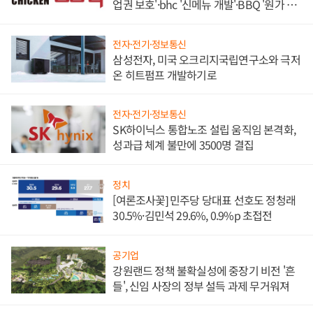
업권 보호'·bhc '신메뉴 개발'·BBQ '원가 부
담'
전자·전기·정보통신
삼성전자, 미국 오크리지국립연구소와 극저
온 히트펌프 개발하기로
전자·전기·정보통신
SK하이닉스 통합노조 설립 움직임 본격화,
성과급 체계 불만에 3500명 결집
정치
[여론조사꽃] 민주당 당대표 선호도 정청래
30.5%·김민석 29.6%, 0.9%p 초접전
공기업
강원랜드 정책 불확실성에 중장기 비전 '흔
들', 신임 사장의 정부 설득 과제 무거워져