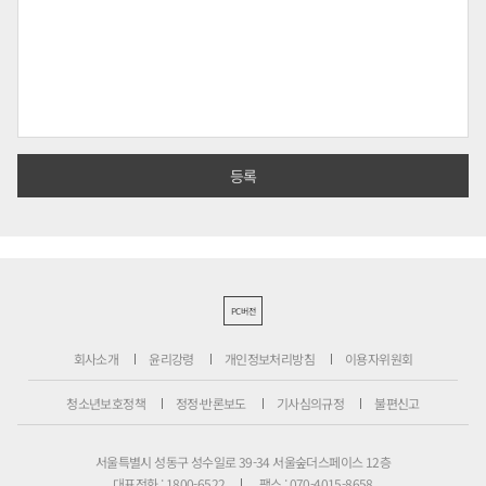
PC버전
회사소개
윤리강령
개인정보처리방침
이용자위원회
청소년보호정책
정정·반론보도
기사심의규정
불편신고
서울특별시 성동구 성수일로 39-34 서울숲더스페이스 12층
대표전화 : 1800-6522
팩스 : 070-4015-8658