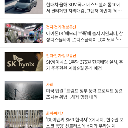
현대차 올해 SUV 국내 베스트셀러 톱10에
서 싼타페만 자리매김, 그랜저·아반떼 '세단
쌍끌이'로 내수 방어
전자·전기·정보통신
아이폰18 '메모리 부족'에 출시 지연되나, 삼
성디스플레이 LG디스플레이 LG이노텍 '탈
애플' 수익 다각화 속도
전자·전기·정보통신
SK하이닉스 1주당 375원 현금배당 실시, 추
가 주주환원 계획 9월 공개 예정
사회
미국 법원 "트럼프 정부 풍력 프로젝트 동결
조치는 위법", 해제 명령 내려
화학·에너지
'DL이앤씨 SMR 협력사' X에너지, '한수원 포
스코 동맹' 센트러스에너지와 우라늄 계약