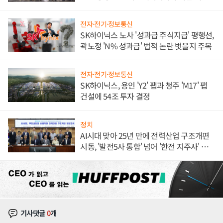
체결
전자·전기·정보통신
SK하이닉스 노사 '성과급 주식지급' 평행선,
곽노정 'N% 성과급' 법적 논란 벗을지 주목
전자·전기·정보통신
SK하이닉스, 용인 'Y2' 팹과 청주 'M17' 팹
건설에 54조 투자 결정
정치
AI시대 맞아 25년 만에 전력산업 구조개편
시동, '발전5사 통합' 넘어 '한전 지주사' 재편
론도
기사댓글
0
개