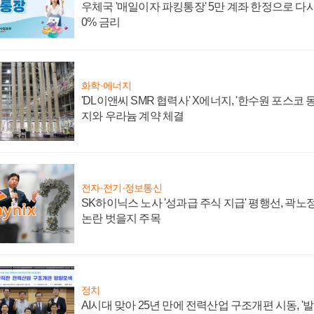
우체국 '매일이자 파킹통장' 5만 계좌 한정으로 다시 
0% 금리
화학·에너지
'DL이앤씨 SMR 협력사' X에너지, '한수원 포스코
지와 우라늄 계약 체결
전자·전기·정보통신
SK하이닉스 노사 '성과급 주식 지급' 평행선, 곽노정
논란 벗을지 주목
정치
AI시대 맞아 25년 만에 전력산업 구조개편 시동, '