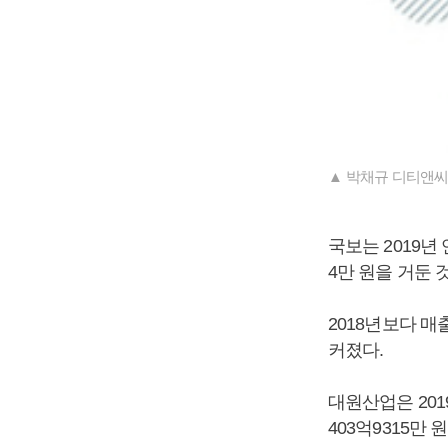
▲ 박채규 디티앤씨
국보는 2019년 
4만 원을 거둔
2018년보다 매출
커졌다.
대원산업은 2019
403억9315만