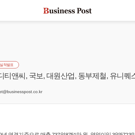
실적발표
 디티앤씨, 국보, 대원산업, 동부제철, 유니퀘
8
@businesspost.co.kr
년 연결기준으로 매출 737억8751만 원, 영업이익 3억5723만