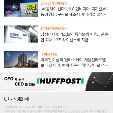
전자·전기·정보통신
[AI 뭉쳐야 산다⑧] LG·엔비디아 '피지컬 AI'
동맹 강화, 구광모 제조·데이터·기술 결집
해 종합 로보틱스 기업으로
전자·전기·정보통신
삼성전자 넷리스트와 특허분쟁 매듭, 5년 동
안 최대 1.3조 라이선스비 지급
소비자·유통
이부진 야심작 '신라스테이' 서울신라호텔
보다 잘 나가, 평택·주문진·해남·건대로 성
장판 더 넓힌다
기사댓글
0
개
200자까지 쓰실 수 있습니다. (현재 0 byte / 최대 400byte)
저작권 등 다른 사람의 권리를 침해하거나 명예를 훼손하는 댓글은 관련 법률에 의해 제재를 받을