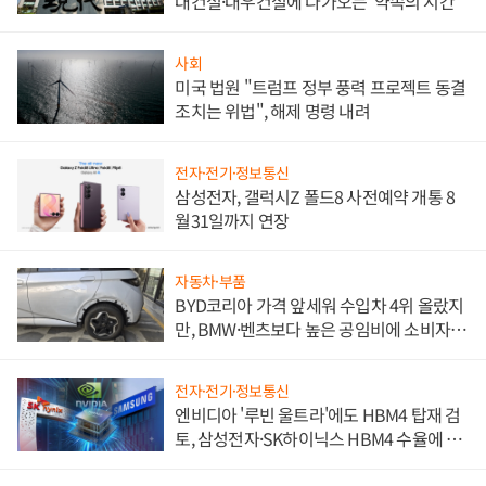
대건설·대우건설에 다가오는 '약속의 시간'
사회
미국 법원 "트럼프 정부 풍력 프로젝트 동결
조치는 위법", 해제 명령 내려
전자·전기·정보통신
삼성전자, 갤럭시Z 폴드8 사전예약 개통 8
월31일까지 연장
자동차·부품
BYD코리아 가격 앞세워 수입차 4위 올랐지
만, BMW·벤츠보다 높은 공임비에 소비자
불만 폭발
전자·전기·정보통신
엔비디아 '루빈 울트라'에도 HBM4 탑재 검
토, 삼성전자·SK하이닉스 HBM4 수율에 주
도권 갈린다