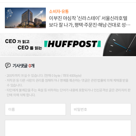
해 종합 로보틱스 기업으로
소비자·유통
이부진 야심작 '신라스테이' 서울신라호텔
보다 잘 나가, 평택·주문진·해남·건대로 성
장판 더 넓힌다
기사댓글
0
개
200자까지 쓰실 수 있습니다. (현재 0 byte / 최대 400byte)
저작권 등 다른 사람의 권리를 침해하거나 명예를 훼손하는 댓글은 관련 법률에 의해 제재를 받을
수 있습니다.
타인에게 불쾌감을 주는 욕설 등 비하하는 단어가 내용에 포함되거나 인신공격성 글은 관리자의 판
단에 의해 삭제 합니다.