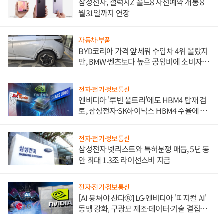
삼성전자, 갤럭시Z 폴드8 사전예약 개통 8
월31일까지 연장
자동차·부품
BYD코리아 가격 앞세워 수입차 4위 올랐지
만, BMW·벤츠보다 높은 공임비에 소비자
불만 폭발
전자·전기·정보통신
엔비디아 '루빈 울트라'에도 HBM4 탑재 검
토, 삼성전자·SK하이닉스 HBM4 수율에 주
도권 갈린다
전자·전기·정보통신
삼성전자 넷리스트와 특허분쟁 매듭, 5년 동
안 최대 1.3조 라이선스비 지급
전자·전기·정보통신
[AI 뭉쳐야 산다⑧] LG·엔비디아 '피지컬 AI'
동맹 강화, 구광모 제조·데이터·기술 결집