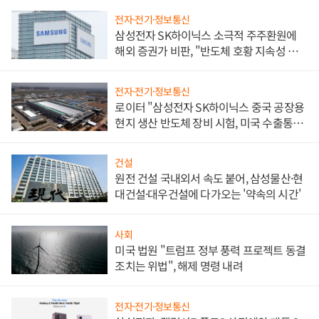
전자·전기·정보통신
삼성전자 SK하이닉스 소극적 주주환원에
해외 증권가 비판, "반도체 호황 지속성 의
문"
전자·전기·정보통신
로이터 "삼성전자 SK하이닉스 중국 공장용
현지 생산 반도체 장비 시험, 미국 수출통제
대비"
건설
원전 건설 국내외서 속도 붙어, 삼성물산·현
대건설·대우건설에 다가오는 '약속의 시간'
사회
미국 법원 "트럼프 정부 풍력 프로젝트 동결
조치는 위법", 해제 명령 내려
전자·전기·정보통신