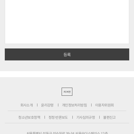
PC버전
회사소개
윤리강령
개인정보처리방침
이용자위원회
청소년보호정책
정정·반론보도
기사심의규정
불편신고
서울특별시 성동구 성수일로 39-34 서울숲더스페이스 12층