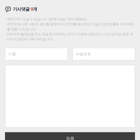
기사댓글
0
개
200자까지 쓰실 수 있습니다. (현재 0 byte / 최대 400byte)
저작권 등 다른 사람의 권리를 침해하거나 명예를 훼손하는 댓글은 관련 법률에 의해 제재
를 받을 수 있습니다.
타인에게 불쾌감을 주는 욕설 등 비하하는 단어가 내용에 포함되거나 인신공격성 글은 관
리자의 판단에 의해 삭제 합니다.