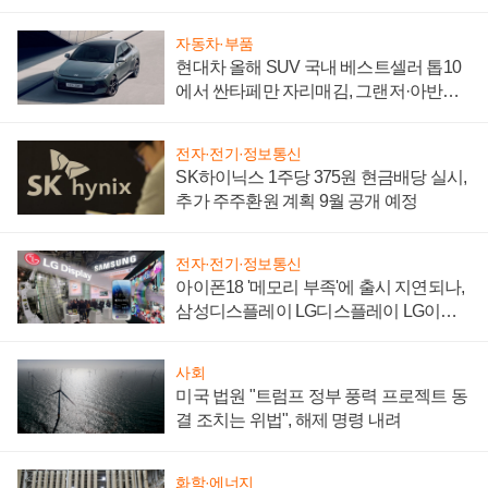
"중요한 이정표"
자동차·부품
현대차 올해 SUV 국내 베스트셀러 톱10
에서 싼타페만 자리매김, 그랜저·아반떼
'세단 쌍끌이'로 내수 방어
전자·전기·정보통신
SK하이닉스 1주당 375원 현금배당 실시,
추가 주주환원 계획 9월 공개 예정
전자·전기·정보통신
아이폰18 '메모리 부족'에 출시 지연되나,
삼성디스플레이 LG디스플레이 LG이노
텍 '탈애플' 수익 다각화 속도
사회
미국 법원 "트럼프 정부 풍력 프로젝트 동
결 조치는 위법", 해제 명령 내려
화학·에너지