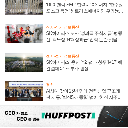
'DL이앤씨 SMR 협력사' X에너지, '한수원
포스코 동맹' 센트러스에너지와 우라늄
계약 체결
전자·전기·정보통신
SK하이닉스 노사 '성과급 주식지급' 평행
선, 곽노정 'N% 성과급' 법적 논란 벗을지
주목
전자·전기·정보통신
SK하이닉스, 용인 'Y2' 팹과 청주 'M17' 팹
건설에 54조 투자 결정
정치
AI시대 맞아 25년 만에 전력산업 구조개
편 시동, '발전5사 통합' 넘어 '한전 지주사'
재편론도