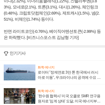
이다(2.32%), 이더리움클래식(1.22%), 스텔라루멘(3.8
3%), 모네로(2.1%), 트론(3.1%), 대시(1.26%), 체인링크
(0.48%), 크립토닷컴체인(2.69%), 제트캐시(1.5%), 넴(2.
51%), 비체인(1.74%) 등이다.
반면 라이트코인(-0.76%), 베이직어텐션토큰(-2.99%) 등
은 하락했다. [비즈니스포스트 김남형 기자]
인기기사
화학·에너지
로이터 "정제연료 3만 톤 한국에서 러시
아로 이동", 우크라이나의 공격에 수요 늘
어
화학·에너지
'한수원 협력사' 미국 오클로 SMR 연구용
원자로 '임계 상태' 도달, 미국 에너지부