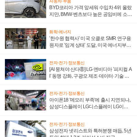
자동차·부품
BYD코리아 가격 앞세워 수입차 4위 올랐
지만, BMW·벤츠보다 높은 공임비에 소비
자 불만 폭발
화학·에너지
'한수원 협력사' 미국 오클로 SMR 연구용
원자로 '임계 상태' 도달, 미국 에너지부
"중요한 이정표"
전자·전기·정보통신
[AI 뭉쳐야 산다⑧] LG·엔비디아 '피지컬 A
I' 동맹 강화, 구광모 제조·데이터·기술 결
집해 종합 로보틱스 기업으로
전자·전기·정보통신
아이폰18 '메모리 부족'에 출시 지연되나,
삼성디스플레이 LG디스플레이 LG이노
텍 '탈애플' 수익 다각화 속도
전자·전기·정보통신
삼성전자 넷리스트와 특허분쟁 매듭, 5년