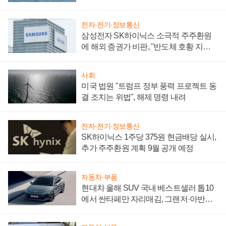
어
전자·전기·정보통신
삼성전자 SK하이닉스 소극적 주주환원
에 해외 증권가 비판, "반도체 호황 지속
성 의문"
사회
미국 법원 "트럼프 정부 풍력 프로젝트 동
결 조치는 위법", 해제 명령 내려
전자·전기·정보통신
SK하이닉스 1주당 375원 현금배당 실시,
추가 주주환원 계획 9월 공개 예정
자동차·부품
현대차 올해 SUV 국내 베스트셀러 톱10
에서 싼타페만 자리매김, 그랜저·아반떼
'세단 쌍끌이'로 내수 방어