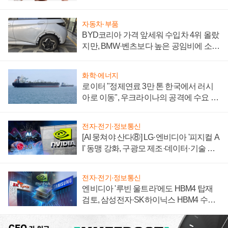
자동차·부품
BYD코리아 가격 앞세워 수입차 4위 올랐
지만, BMW·벤츠보다 높은 공임비에 소비
자 불만 폭발
화학·에너지
로이터 "정제연료 3만 톤 한국에서 러시
아로 이동", 우크라이나의 공격에 수요 늘
어
전자·전기·정보통신
[AI 뭉쳐야 산다⑧] LG·엔비디아 '피지컬 A
I' 동맹 강화, 구광모 제조·데이터·기술 결
집해 종합 로보틱스 기업으로
전자·전기·정보통신
엔비디아 '루빈 울트라'에도 HBM4 탑재
검토, 삼성전자·SK하이닉스 HBM4 수율
에 주도권 갈린다