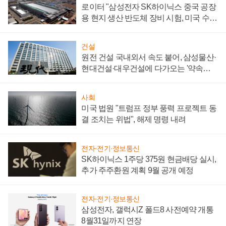
로이터 "삼성전자 SK하이닉스 중국 공장
용 현지 생산 반도체 장비 시험, 미국 수출
통제 대비"
건설
원전 건설 국내외서 속도 붙어, 삼성물산·
현대건설·대우건설에 다가오는 '약속의
시간'
사회
미국 법원 "트럼프 정부 풍력 프로젝트 동
결 조치는 위법", 해제 명령 내려
전자·전기·정보통신
SK하이닉스 1주당 375원 현금배당 실시,
추가 주주환원 계획 9월 공개 예정
전자·전기·정보통신
삼성전자, 갤럭시Z 폴드8 사전예약 개통
8월31일까지 연장