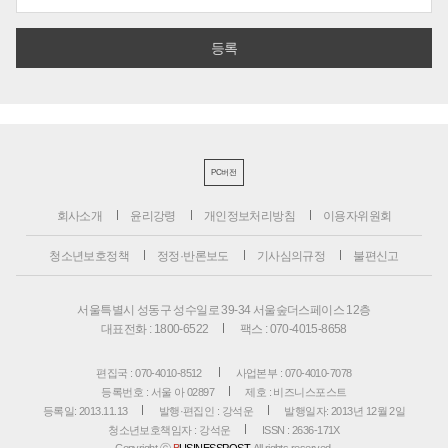
PC버전
회사소개
윤리강령
개인정보처리방침
이용자위원회
청소년보호정책
정정·반론보도
기사심의규정
불편신고
서울특별시 성동구 성수일로 39-34 서울숲더스페이스 12층
대표전화 : 1800-6522
팩스 : 070-4015-8658
편집국 : 070-4010-8512
사업본부 : 070-4010-7078
등록번호 : 서울 아 02897
제호 : 비즈니스포스트
등록일: 2013.11.13
발행·편집인 : 강석운
발행일자: 2013년 12월 2일
청소년보호책임자 : 강석운
ISSN : 2636-171X
Copyright ⓒ
B
USINESSPOST
. All rights reserved.