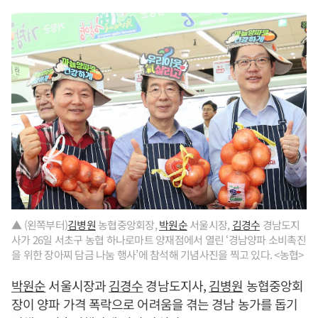
▲ (왼쪽부터)
김병원
농협중앙회장,
박원순
서울시장,
김경수
경남도지
사가 26일 서초구 농협 하나로마트 양재점에서 열린 ‘경남양파 소비촉진
을 위한 장아찌 담금 나눔 행사’에 참석해 기념사진을 찍고 있다. <농협>
박원순
서울시장과
김경수
경남도지사,
김병원
농협중앙회
장이 양파 가격 폭락으로 어려움을 겪는 경남 농가를 돕기