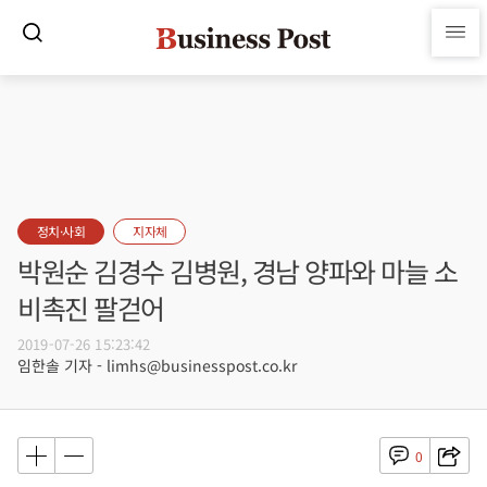
정치·사회
지자체
박원순 김경수 김병원, 경남 양파와 마늘 소
비촉진 팔걷어
2019-07-26 15:23:42
임한솔 기자 - limhs@businesspost.co.kr
0