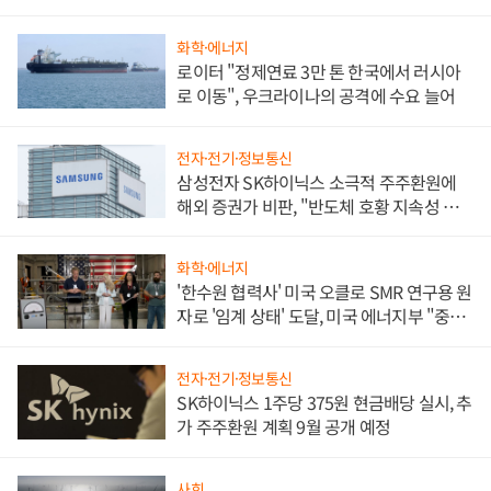
화학·에너지
로이터 "정제연료 3만 톤 한국에서 러시아
로 이동", 우크라이나의 공격에 수요 늘어
전자·전기·정보통신
삼성전자 SK하이닉스 소극적 주주환원에
해외 증권가 비판, "반도체 호황 지속성 의
문"
화학·에너지
'한수원 협력사' 미국 오클로 SMR 연구용 원
자로 '임계 상태' 도달, 미국 에너지부 "중요
한 이정표"
전자·전기·정보통신
SK하이닉스 1주당 375원 현금배당 실시, 추
가 주주환원 계획 9월 공개 예정
사회