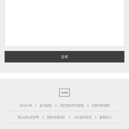
PC버전
회사소개
윤리강령
개인정보처리방침
이용자위원회
청소년보호정책
정정·반론보도
기사심의규정
불편신고