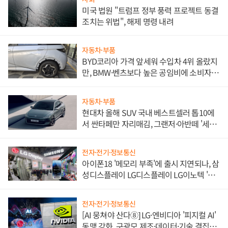
미국 법원 "트럼프 정부 풍력 프로젝트 동결
조치는 위법", 해제 명령 내려
자동차·부품
BYD코리아 가격 앞세워 수입차 4위 올랐지
만, BMW·벤츠보다 높은 공임비에 소비자
불만 폭발
자동차·부품
현대차 올해 SUV 국내 베스트셀러 톱10에
서 싼타페만 자리매김, 그랜저·아반떼 '세단
쌍끌이'로 내수 방어
전자·전기·정보통신
아이폰18 '메모리 부족'에 출시 지연되나, 삼
성디스플레이 LG디스플레이 LG이노텍 '탈
애플' 수익 다각화 속도
전자·전기·정보통신
[AI 뭉쳐야 산다⑧] LG·엔비디아 '피지컬 AI'
동맹 강화, 구광모 제조·데이터·기술 결집