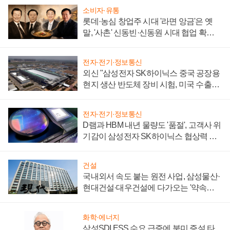
소비자·유통
롯데·농심 창업주 시대 '라면 앙금'은 옛
말, '사촌' 신동빈·신동원 시대 협업 확대
일로
전자·전기·정보통신
외신 "삼성전자 SK하이닉스 중국 공장용
현지 생산 반도체 장비 시험, 미국 수출통
제 대비"
전자·전기·정보통신
D램과 HBM 내년 물량도 '품절', 고객사 위
기감이 삼성전자 SK하이닉스 협상력 더
키워
건설
국내외서 속도 붙는 원전 사업, 삼성물산·
현대건설·대우건설에 다가오는 '약속의
시간'
화학·에너지
삼성SDI ESS 수요 급증에 북미 증설 타