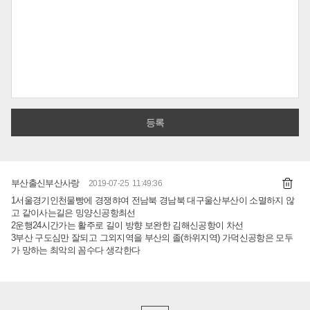
부산출신부산사랑
2019-07-25 11:49:36
1서울경기인천물빵에 경쟁햐여 전남북 경남북 대구울산부산이 소멸하지 않
고 같이사는길은 밍양신공항최선
2운행24시간가는 활주로 길이 방향 보완한 김해신공항이 차선
3부산 구도심만 잘되고 그외지역을 부산의 졸(하위지역) 가덕신공항은 모두
가 망하는 최악의 꼼수다 생각한다