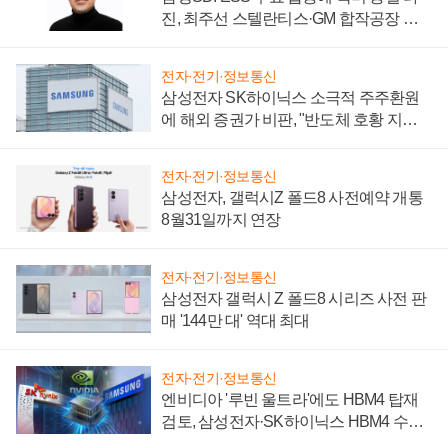
진, 최주선 스텔란티스·GM 합작공장 건
설 재추진하나
전자·전기·정보통신
삼성전자 SK하이닉스 소극적 주주환원
에 해외 증권가 비판, "반도체 호황 지속
성 의문"
전자·전기·정보통신
삼성전자, 갤럭시Z 폴드8 사전예약 개통
8월31일까지 연장
전자·전기·정보통신
삼성전자 갤럭시 Z 폴드8 시리즈 사전 판
매 '144만 대' 역대 최대
전자·전기·정보통신
엔비디아 '루빈 울트라'에도 HBM4 탑재
검토, 삼성전자·SK하이닉스 HBM4 수율
에 주도권 갈린다