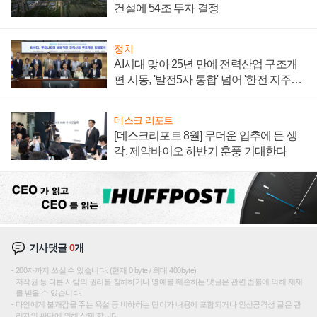
건설에 54조 투자 결정
정치
AI시대 맞아 25년 만에 전력산업 구조개
편 시동, '발전5사 통합' 넘어 '한전 지주사'
재편론도
데스크 리포트
[데스크리포트 8월] 무더운 입추에 든 생
각, 제약바이오 하반기 훈풍 기대한다
기사댓글
0
개
200자까지 쓰실 수 있습니다. (현재 0 byte / 최대 400byte)
저작권 등 다른 사람의 권리를 침해하거나 명예를 훼손하는 댓글은 관련 법률에 의해 제재
를 받을 수 있습니다.
타인에게 불쾌감을 주는 욕설 등 비하하는 단어가 내용에 포함되거나 인신공격성 글은 관
리자의 판단에 의해 삭제 합니다.