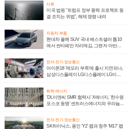
사회
미국 법원 "트럼프 정부 풍력 프로젝트 동
결 조치는 위법", 해제 명령 내려
자동차·부품
현대차 올해 SUV 국내 베스트셀러 톱10
에서 싼타페만 자리매김, 그랜저·아반떼
'세단 쌍끌이'로 내수 방어
전자·전기·정보통신
아이폰18 '메모리 부족'에 출시 지연되나,
삼성디스플레이 LG디스플레이 LG이노
텍 '탈애플' 수익 다각화 속도
화학·에너지
'DL이앤씨 SMR 협력사' X에너지, '한수원
포스코 동맹' 센트러스에너지와 우라늄
계약 체결
전자·전기·정보통신
SK하이닉스, 용인 'Y2' 팹과 청주 'M17' 팹