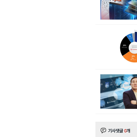
기사댓글
0
개