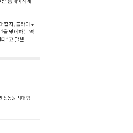
부산 홈페이지에
대첩지, 블라디보
주년을 맞이하는 역
린다”고 말했
동빈·신동원 시대 협