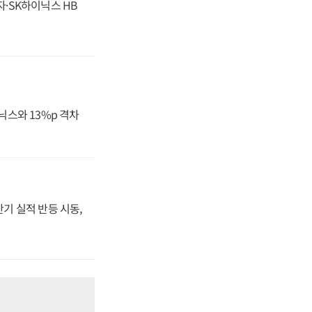
자·SK하이닉스 HB
닉스와 13%p 격차
반기 실적 반등 시동,