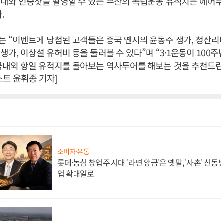
안내와 인증샷을 촬영할 수 있는 부산의 독립운동 유적지는 에어
다.
 “이벤트에 당첨된 고객들은 중국 옌지의 윤동주 생가, 청산리
생가, 이상설 유허비 등을 둘러볼 수 있다”며 “3·1운동이 100
국내외 항일 유적지를 돌아보는 역사투어를 해보는 것을 추천드
스트 윤휘종 기자]
소비자·유통
롯데·농심 창업주 시대 '라면 앙금'은 옛말, '사촌' 신
업 확대일로