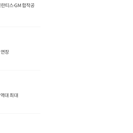
스텔란티스·GM 합작공
지 연장
' 역대 최대