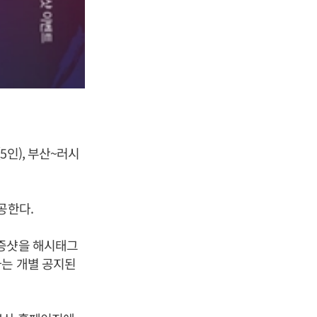
인), 부산~러시
공한다.
인증샷을 해시태그
자는 개별 공지된