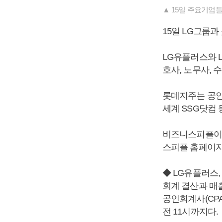
▲ 15일 주요기업
15일 LG그룹
LG유플러스와 L
호사, 노무사, 
롯데지주는 공인
세계 SSG닷컴
비즈니스피플이 
스피플 홈페이지(ww
◆ LG유플러스,
회계 결산과 매
공인회계사(CPA
전 11시까지다.