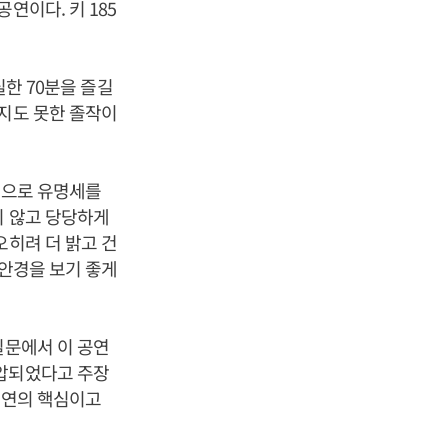
연이다. 키 185
실한 70분을 즐길
추지도 못한 졸작이
’으로 유명세를
지 않고 당당하게
오히려 더 밝고 건
색안경을 보기 좋게
질문에서 이 공연
억압되었다고 주장
공연의 핵심이고