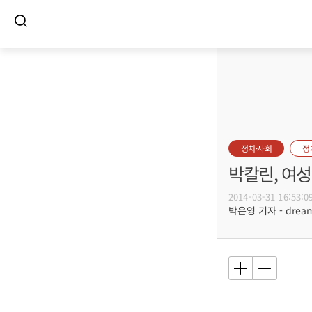
정치·사회
정
박칼린, 여
2014-03-31 16:53:0
박은영 기자 - dreamw