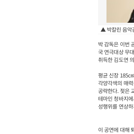
▲ 박칼린 음악
박 감독은 이번
국 연극대상 무대
취득한 김도연 의
평균 신장 185
각양각색의 매력을
공략한다. 젖은 교
테마인 청바지에
성행위를 연상하게
이 공연에 대해