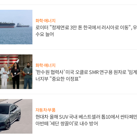
화학·에너지
로이터 "정제연료 3만 톤 한국에서 러시아로 이동",
수요 늘어
화학·에너지
'한수원 협력사' 미국 오클로 SMR 연구용 원자로 '임계 
너지부 "중요한 이정표"
자동차·부품
현대차 올해 SUV 국내 베스트셀러 톱10에서 싼타페만
아반떼 '세단 쌍끌이'로 내수 방어