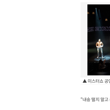
▲ 미스터쇼 공
“내숭 떨지 말고