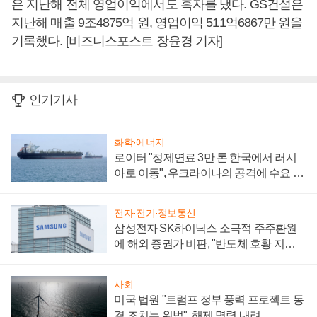
은 지난해 전체 영업이익에서도 흑자를 냈다. GS건설은
지난해 매출 9조4875억 원, 영업이익 511억6867만 원을
기록했다. [비즈니스포스트 장윤경 기자]
인기기사
화학·에너지
로이터 "정제연료 3만 톤 한국에서 러시
아로 이동", 우크라이나의 공격에 수요 늘
어
전자·전기·정보통신
삼성전자 SK하이닉스 소극적 주주환원
에 해외 증권가 비판, "반도체 호황 지속
성 의문"
사회
미국 법원 "트럼프 정부 풍력 프로젝트 동
결 조치는 위법", 해제 명령 내려