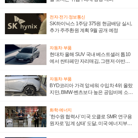
전자·전기·정보통신
SK하이닉스 1주당 375원 현금배당 실시,
추가 주주환원 계획 9월 공개 예정
자동차·부품
현대차 올해 SUV 국내 베스트셀러 톱10
에서 싼타페만 자리매김, 그랜저·아반떼
'세단 쌍끌이'로 내수 방어
자동차·부품
BYD코리아 가격 앞세워 수입차 4위 올랐
지만, BMW·벤츠보다 높은 공임비에 소비
자 불만 폭발
화학·에너지
'한수원 협력사' 미국 오클로 SMR 연구용
원자로 '임계 상태' 도달, 미국 에너지부
"중요한 이정표"