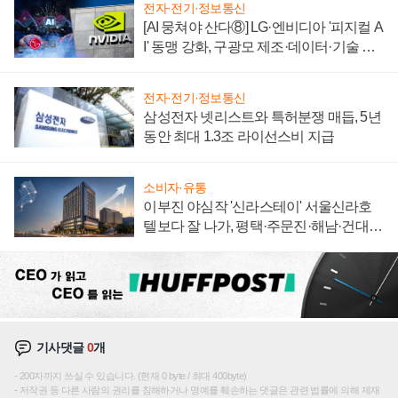
전자·전기·정보통신
[AI 뭉쳐야 산다⑧] LG·엔비디아 '피지컬 A
I' 동맹 강화, 구광모 제조·데이터·기술 결
집해 종합 로보틱스 기업으로
전자·전기·정보통신
삼성전자 넷리스트와 특허분쟁 매듭, 5년
동안 최대 1.3조 라이선스비 지급
소비자·유통
이부진 야심작 '신라스테이' 서울신라호
텔보다 잘 나가, 평택·주문진·해남·건대로
성장판 더 넓힌다
기사댓글
0
개
200자까지 쓰실 수 있습니다. (현재 0 byte / 최대 400byte)
저작권 등 다른 사람의 권리를 침해하거나 명예를 훼손하는 댓글은 관련 법률에 의해 제재