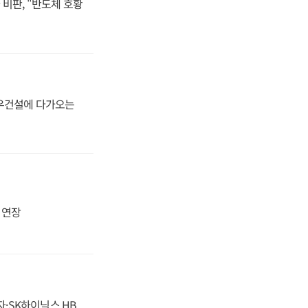
비판, "반도체 호황
대우건설에 다가오는
지 연장
자·SK하이닉스 HB