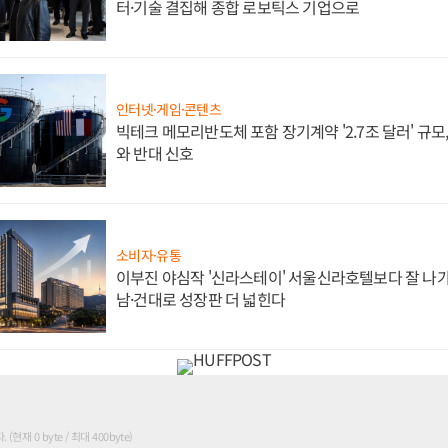
터·기술 결집해 종합 로보틱스 기업으로
인터넷·게임·콘텐츠
빅테크 메모리반도체 포함 장기계약 '2.7조 달러' 규모,
와 반대 신호
소비자·유통
이부진 야심작 '신라스테이' 서울신라호텔보다 잘 나가
남·건대로 성장판 더 넓힌다
현재 0 byte / 최대 400byte)