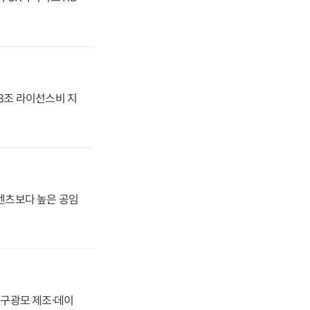
.3조 라이선스비 지
·벤츠보다 높은 공임
화, 구광모 제조·데이