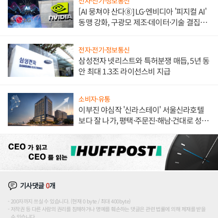
전자·전기·정보통신
[AI 뭉쳐야 산다⑧] LG·엔비디아 '피지컬 AI'
동맹 강화, 구광모 제조·데이터·기술 결집
해 종합 로보틱스 기업으로
전자·전기·정보통신
삼성전자 넷리스트와 특허분쟁 매듭, 5년 동
안 최대 1.3조 라이선스비 지급
소비자·유통
이부진 야심작 '신라스테이' 서울신라호텔
보다 잘 나가, 평택·주문진·해남·건대로 성
장판 더 넓힌다
기사댓글
0
개
200자까지 쓰실 수 있습니다. (현재 0 byte / 최대 400byte)
저작권 등 다른 사람의 권리를 침해하거나 명예를 훼손하는 댓글은 관련 법률에 의해 제재를 받을
수 있습니다.