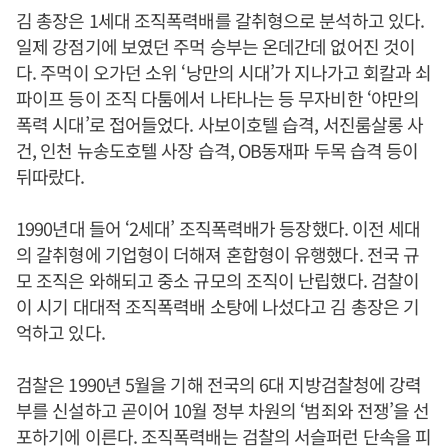
김 총장은 1세대 조직폭력배를 갈취형으로 분석하고 있다.
일제 강점기에 보였던 주먹 승부는 온데간데 없어진 것이
다. 주먹이 오가던 소위 ‘낭만의 시대’가 지나가고 회칼과 쇠
파이프 등이 조직 다툼에서 나타나는 등 무자비한 ‘야만의
폭력 시대’로 접어들었다. 사보이호텔 습격, 서진룸살롱 사
건, 인천 뉴송도호텔 사장 습격, OB동재파 두목 습격 등이
뒤따랐다.
1990년대 들어 ‘2세대’ 조직폭력배가 등장했다. 이전 세대
의 갈취형에 기업형이 더해져 혼합형이 유행했다. 전국 규
모 조직은 와해되고 중소 규모의 조직이 난립했다. 검찰이
이 시기 대대적 조직폭력배 소탕에 나섰다고 김 총장은 기
억하고 있다.
검찰은 1990년 5월을 기해 전국의 6대 지방검찰청에 강력
부를 신설하고 곧이어 10월 정부 차원의 ‘범죄와 전쟁’을 선
포하기에 이른다. 조직폭력배는 검찰의 서슬퍼런 단속을 피