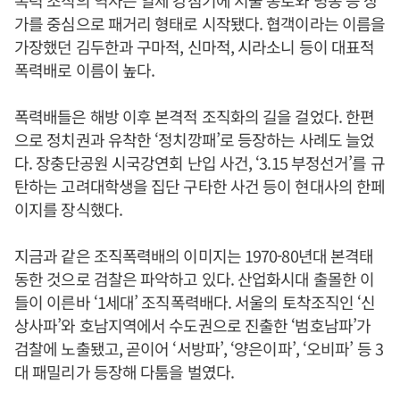
폭력 조직의 역사는 일제 강점기에 서울 종로와 명동 등 상
가를 중심으로 패거리 형태로 시작됐다. 협객이라는 이름을
가장했던 김두한과 구마적, 신마적, 시라소니 등이 대표적
폭력배로 이름이 높다.
폭력배들은 해방 이후 본격적 조직화의 길을 걸었다. 한편
으로 정치권과 유착한 ‘정치깡패’로 등장하는 사례도 늘었
다. 장충단공원 시국강연회 난입 사건, ‘3.15 부정선거’를 규
탄하는 고려대학생을 집단 구타한 사건 등이 현대사의 한페
이지를 장식했다.
지금과 같은 조직폭력배의 이미지는 1970-80년대 본격태
동한 것으로 검찰은 파악하고 있다. 산업화시대 출몰한 이
들이 이른바 ‘1세대’ 조직폭력배다. 서울의 토착조직인 ‘신
상사파’와 호남지역에서 수도권으로 진출한 ‘범호남파’가
검찰에 노출됐고, 곧이어 ‘서방파’, ‘양은이파’, ‘오비파’ 등 3
대 패밀리가 등장해 다툼을 벌였다.