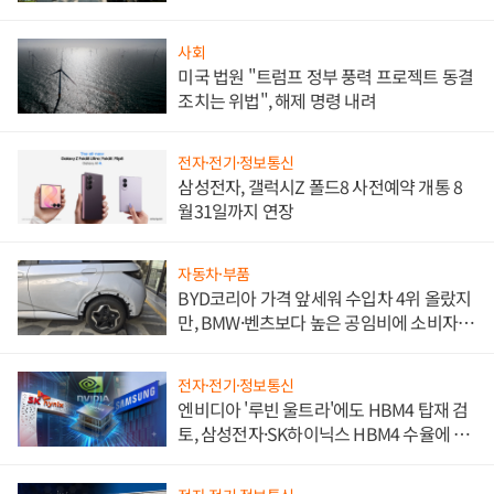
사회
미국 법원 "트럼프 정부 풍력 프로젝트 동결
조치는 위법", 해제 명령 내려
전자·전기·정보통신
삼성전자, 갤럭시Z 폴드8 사전예약 개통 8
월31일까지 연장
자동차·부품
BYD코리아 가격 앞세워 수입차 4위 올랐지
만, BMW·벤츠보다 높은 공임비에 소비자
불만 폭발
전자·전기·정보통신
엔비디아 '루빈 울트라'에도 HBM4 탑재 검
토, 삼성전자·SK하이닉스 HBM4 수율에 주
도권 갈린다