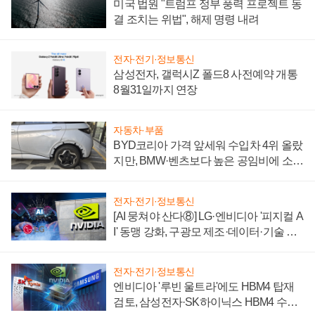
미국 법원 "트럼프 정부 풍력 프로젝트 동
결 조치는 위법", 해제 명령 내려
전자·전기·정보통신
삼성전자, 갤럭시Z 폴드8 사전예약 개통
8월31일까지 연장
자동차·부품
BYD코리아 가격 앞세워 수입차 4위 올랐
지만, BMW·벤츠보다 높은 공임비에 소비
자 불만 폭발
전자·전기·정보통신
[AI 뭉쳐야 산다⑧] LG·엔비디아 '피지컬 A
I' 동맹 강화, 구광모 제조·데이터·기술 결
집해 종합 로보틱스 기업으로
전자·전기·정보통신
엔비디아 '루빈 울트라'에도 HBM4 탑재
검토, 삼성전자·SK하이닉스 HBM4 수율