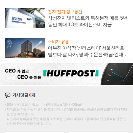
에 주도권 갈린다
전자·전기·정보통신
삼성전자 넷리스트와 특허분쟁 매듭, 5년
동안 최대 1.3조 라이선스비 지급
소비자·유통
이부진 야심작 '신라스테이' 서울신라호
텔보다 잘 나가, 평택·주문진·해남·건대로
성장판 더 넓힌다
기사댓글
0
개
200자까지 쓰실 수 있습니다. (현재 0 byte / 최대 400byte)
저작권 등 다른 사람의 권리를 침해하거나 명예를 훼손하는 댓글은 관련 법률에 의해 제재
를 받을 수 있습니다.
타인에게 불쾌감을 주는 욕설 등 비하하는 단어가 내용에 포함되거나 인신공격성 글은 관
리자의 판단에 의해 삭제 합니다.