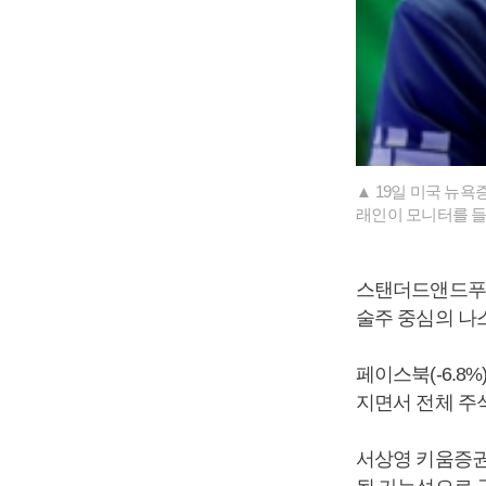
▲ 19일 미국 뉴
래인이 모니터를 들
스탠더드앤드푸어스(
술주 중심의 나스닥
페이스북(-6.8%)
지면서 전체 주
서상영 키움증권