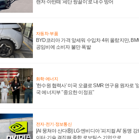
랜저·아반떼 '세단 쌍끌이'로 내수 방어
자동차·부품
BYD코리아 가격 앞세워 수입차 4위 올랐지만, B
공임비에 소비자 불만 폭발
화학·에너지
'한수원 협력사' 미국 오클로 SMR 연구용 원자로 '임
국 에너지부 "중요한 이정표"
전자·전기·정보통신
[AI 뭉쳐야 산다⑧] LG·엔비디아 '피지컬 AI' 동맹 
이터·기술 결집해 종합 로보틱스 기업으로