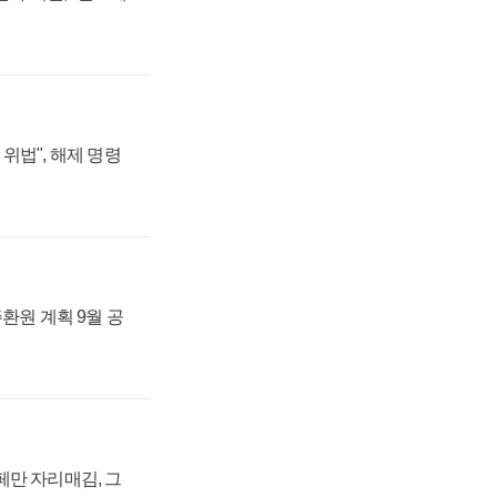
위법", 해제 명령
주환원 계획 9월 공
페만 자리매김, 그