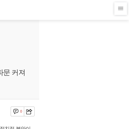
파문 커져
0
 정치적 불안이