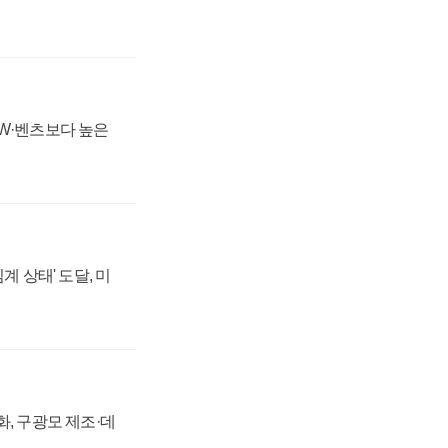
MW·벤츠보다 높은
계 상태' 도달, 미
강화, 구광모 제조·데