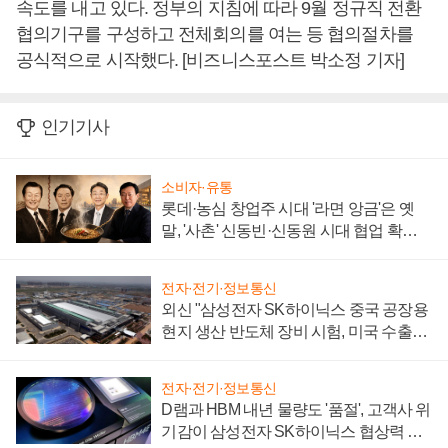
속도를 내고 있다. 정부의 지침에 따라 9월 정규직 전환
협의기구를 구성하고 전체회의를 여는 등 협의절차를
공식적으로 시작했다. [비즈니스포스트 박소정 기자]
인기기사
소비자·유통
롯데·농심 창업주 시대 '라면 앙금'은 옛
말, '사촌' 신동빈·신동원 시대 협업 확대
일로
전자·전기·정보통신
외신 "삼성전자 SK하이닉스 중국 공장용
현지 생산 반도체 장비 시험, 미국 수출통
제 대비"
전자·전기·정보통신
D램과 HBM 내년 물량도 '품절', 고객사 위
기감이 삼성전자 SK하이닉스 협상력 더