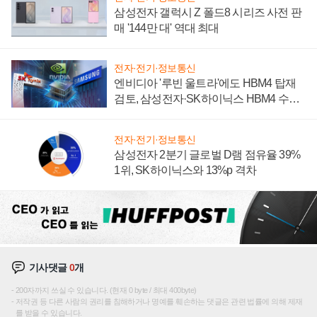
삼성전자 갤럭시 Z 폴드8 시리즈 사전 판
매 '144만 대' 역대 최대
전자·전기·정보통신
엔비디아 '루빈 울트라'에도 HBM4 탑재
검토, 삼성전자·SK하이닉스 HBM4 수율
에 주도권 갈린다
전자·전기·정보통신
삼성전자 2분기 글로벌 D램 점유율 39%
1위, SK하이닉스와 13%p 격차
기사댓글
0
개
200자까지 쓰실 수 있습니다. (현재 0 byte / 최대 400byte)
저작권 등 다른 사람의 권리를 침해하거나 명예를 훼손하는 댓글은 관련 법률에 의해 제재
를 받을 수 있습니다.