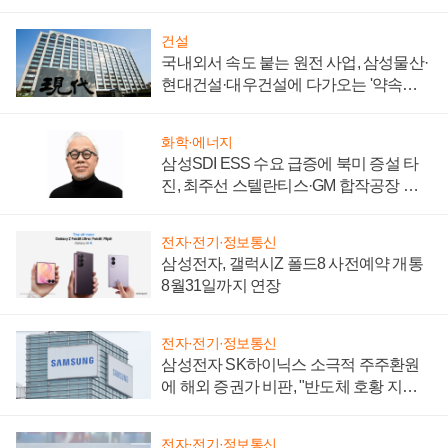
키워
건설
국내외서 속도 붙는 원전 사업, 삼성물산·
현대건설·대우건설에 다가오는 '약속의
시간'
화학·에너지
삼성SDI ESS 수요 급증에 북미 증설 타
진, 최주선 스텔란티스·GM 합작공장 건
설 재추진하나
전자·전기·정보통신
삼성전자, 갤럭시Z 폴드8 사전예약 개통
8월31일까지 연장
전자·전기·정보통신
삼성전자 SK하이닉스 소극적 주주환원
에 해외 증권가 비판, "반도체 호황 지속
성 의문"
전자·전기·정보통신