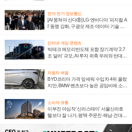
전자·전기·정보통신
[AI 뭉쳐야 산다⑧] LG·엔비디아 '피지컬 A
I' 동맹 강화, 구광모 제조·데이터·기술 결
집해 종합 로보틱스 기업으로
인터넷·게임·콘텐츠
빅테크 메모리반도체 포함 장기계약 '2.7
조 달러' 규모, AI 투자 위축 우려와 반대
신호
자동차·부품
BYD코리아 가격 앞세워 수입차 4위 올랐
지만, BMW·벤츠보다 높은 공임비에 소비
자 불만 폭발
소비자·유통
이부진 야심작 '신라스테이' 서울신라호
텔보다 잘 나가, 평택·주문진·해남·건대로
성장판 더 넓힌다