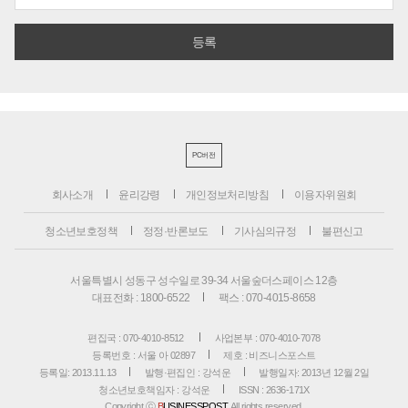
PC버전
회사소개
윤리강령
개인정보처리방침
이용자위원회
청소년보호정책
정정·반론보도
기사심의규정
불편신고
서울특별시 성동구 성수일로 39-34 서울숲더스페이스 12층
대표전화 : 1800-6522
팩스 : 070-4015-8658
편집국 : 070-4010-8512
사업본부 : 070-4010-7078
등록번호 : 서울 아 02897
제호 : 비즈니스포스트
등록일: 2013.11.13
발행·편집인 : 강석운
발행일자: 2013년 12월 2일
청소년보호책임자 : 강석운
ISSN : 2636-171X
Copyright ⓒ
B
USINESSPOST
. All rights reserved.