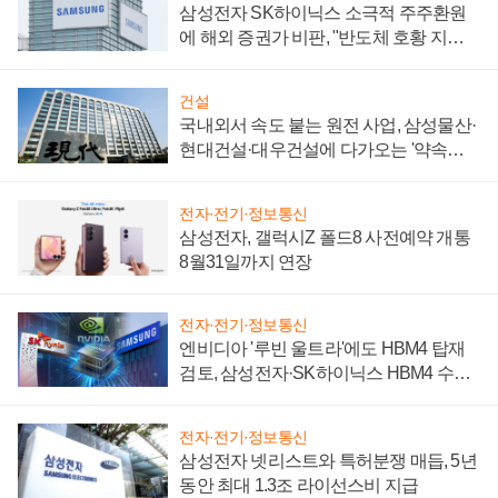
삼성전자 SK하이닉스 소극적 주주환원
에 해외 증권가 비판, "반도체 호황 지속
성 의문"
건설
국내외서 속도 붙는 원전 사업, 삼성물산·
현대건설·대우건설에 다가오는 '약속의
시간'
전자·전기·정보통신
삼성전자, 갤럭시Z 폴드8 사전예약 개통
8월31일까지 연장
전자·전기·정보통신
엔비디아 '루빈 울트라'에도 HBM4 탑재
검토, 삼성전자·SK하이닉스 HBM4 수율
에 주도권 갈린다
전자·전기·정보통신
삼성전자 넷리스트와 특허분쟁 매듭, 5년
동안 최대 1.3조 라이선스비 지급