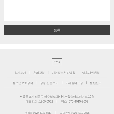
PC버전
회사소개
윤리강령
개인정보처리방침
이용자위원회
청소년보호정책
정정·반론보도
기사심의규정
불편신고
서울특별시 성동구 성수일로 39-34 서울숲더스페이스 12층
대표전화 : 1800-6522
팩스 : 070-4015-8658
편집국 : 070-4010-8512
사업본부 : 070-4010-7078