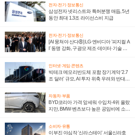
전자·전기·정보통신
삼성전자 넷리스트와 특허분쟁 매듭, 5년
동안 최대 1.3조 라이선스비 지급
전자·전기·정보통신
[AI 뭉쳐야 산다⑧] LG·엔비디아 '피지컬 A
I' 동맹 강화, 구광모 제조·데이터·기술 결
집해 종합 로보틱스 기업으로
인터넷·게임·콘텐츠
빅테크 메모리반도체 포함 장기계약 '2.7
조 달러' 규모, AI 투자 위축 우려와 반대
신호
자동차·부품
BYD코리아 가격 앞세워 수입차 4위 올랐
지만, BMW·벤츠보다 높은 공임비에 소비
자 불만 폭발
소비자·유통
이부진 야심작 '신라스테이' 서울신라호