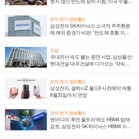
현지 생산 반도체 장비 시험, 미국 수출통
제 대비"
전자·전기·정보통신
삼성전자 SK하이닉스 소극적 주주환원
에 해외 증권가 비판, "반도체 호황 지속
성 의문"
건설
국내외서 속도 붙는 원전 사업, 삼성물산·
현대건설·대우건설에 다가오는 '약속의
시간'
전자·전기·정보통신
삼성전자, 갤럭시Z 폴드8 사전예약 개통
8월31일까지 연장
전자·전기·정보통신
엔비디아 '루빈 울트라'에도 HBM4 탑재
검토, 삼성전자·SK하이닉스 HBM4 수율
에 주도권 갈린다