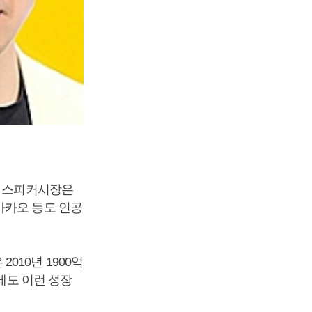
능 스피커시장은
카카오 등도 인공
010년 1900억
에도 이런 성장