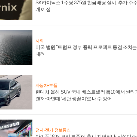
SK하이닉스 1주당 375원 현금배당 실시, 추가 주
개 예정
사회
미국 법원 "트럼프 정부 풍력 프로젝트 동결 조치는 
내려
자동차·부품
현대차 올해 SUV 국내 베스트셀러 톱10에서 싼타
랜저·아반떼 '세단 쌍끌이'로 내수 방어
전자·전기·정보통신
아이폰18 '메모리 부족'에 출시 지연되나, 삼성디