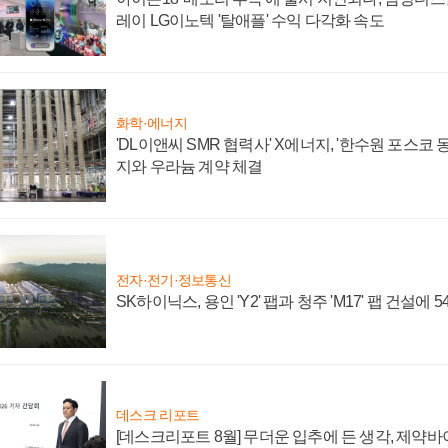
레이 LG이노텍 '탈애플' 수익 다각화 속도
화학·에너지
'DL이앤씨 SMR 협력사' X에너지, '한수원 포스코
지와 우라늄 계약 체결
전자·전기·정보통신
SK하이닉스, 용인 'Y2' 팹과 청주 'M17' 팹 건설에 
데스크 리포트
[데스크리포트 8월] 무더운 입추에 든 생각, 제약