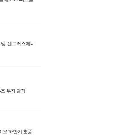
 동맹' 센트러스에너
54조 투자 결정
바이오 하반기 훈풍