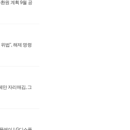
주환원 계획 9월 공
위법", 해제 명령
페만 자리매김, 그
스플레이 LG디스플