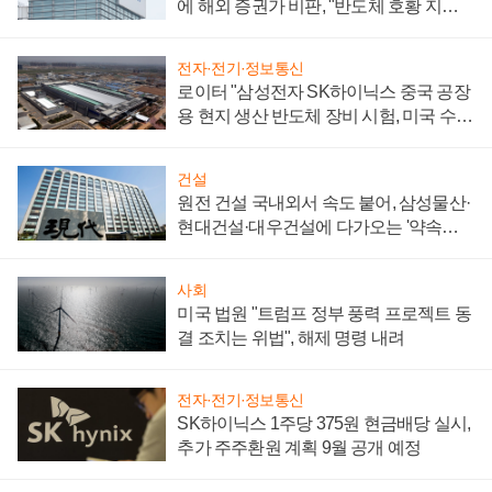
에 해외 증권가 비판, "반도체 호황 지속
성 의문"
전자·전기·정보통신
로이터 "삼성전자 SK하이닉스 중국 공장
용 현지 생산 반도체 장비 시험, 미국 수출
통제 대비"
건설
원전 건설 국내외서 속도 붙어, 삼성물산·
현대건설·대우건설에 다가오는 '약속의
시간'
사회
미국 법원 "트럼프 정부 풍력 프로젝트 동
결 조치는 위법", 해제 명령 내려
전자·전기·정보통신
SK하이닉스 1주당 375원 현금배당 실시,
추가 주주환원 계획 9월 공개 예정