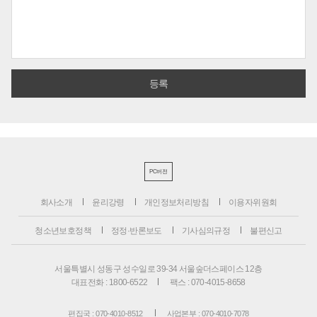
PC버전
회사소개
윤리강령
개인정보처리방침
이용자위원회
청소년보호정책
정정·반론보도
기사심의규정
불편신고
서울특별시 성동구 성수일로 39-34 서울숲더스페이스 12층
대표전화 : 1800-6522
팩스 : 070-4015-8658
편집국 : 070-4010-8512
사업본부 : 070-4010-7078