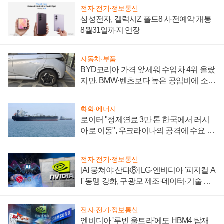
전자·전기·정보통신
삼성전자, 갤럭시Z 폴드8 사전예약 개통
8월31일까지 연장
자동차·부품
BYD코리아 가격 앞세워 수입차 4위 올랐
지만, BMW·벤츠보다 높은 공임비에 소비
자 불만 폭발
화학·에너지
로이터 "정제연료 3만 톤 한국에서 러시
아로 이동", 우크라이나의 공격에 수요 늘
어
전자·전기·정보통신
[AI 뭉쳐야 산다⑧] LG·엔비디아 '피지컬 A
I' 동맹 강화, 구광모 제조·데이터·기술 결
집해 종합 로보틱스 기업으로
전자·전기·정보통신
엔비디아 '루빈 울트라'에도 HBM4 탑재