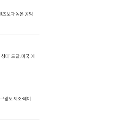
·벤츠보다 높은 공임
상태' 도달, 미국 에
화, 구광모 제조·데이