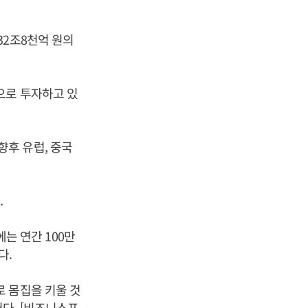
32조8천억 원의
으로 투자하고 있
후 유럽, 중국
.
에는 연간 100만
다.
 몸집을 키울 것
다. [비즈니스포