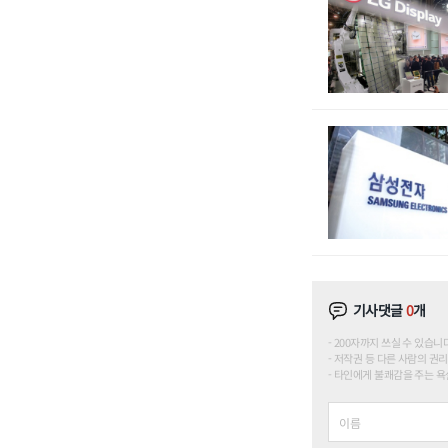
기사댓글
0
개
200자까지 쓰실 수 있습니다. (
저작권 등 다른 사람의 권리
타인에게 불쾌감을 주는 욕설