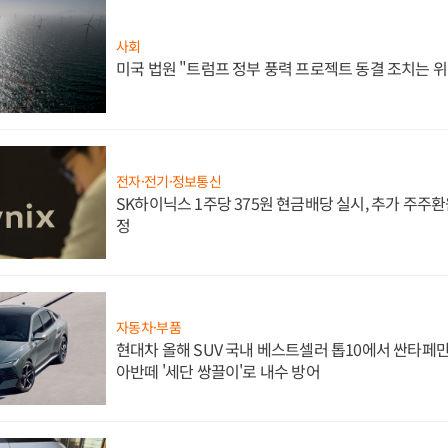
사회
미국 법원 "트럼프 정부 풍력 프로젝트 동결 조치는 위
전자·전기·정보통신
SK하이닉스 1주당 375원 현금배당 실시, 추가 주주환
정
자동차·부품
현대차 올해 SUV 국내 베스트셀러 톱10에서 싼타페만
아반떼 '세단 쌍끌이'로 내수 방어