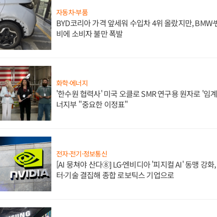
자동차·부품
BYD코리아 가격 앞세워 수입차 4위 올랐지만, BMW
비에 소비자 불만 폭발
화학·에너지
'한수원 협력사' 미국 오클로 SMR 연구용 원자로 '임계 
너지부 "중요한 이정표"
전자·전기·정보통신
[AI 뭉쳐야 산다⑧] LG·엔비디아 '피지컬 AI' 동맹 강
터·기술 결집해 종합 로보틱스 기업으로