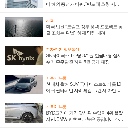
에 해외 증권가 비판, "반도체 호황 지속
성 의문"
사회
미국 법원 "트럼프 정부 풍력 프로젝트 동
결 조치는 위법", 해제 명령 내려
전자·전기·정보통신
SK하이닉스 1주당 375원 현금배당 실시,
추가 주주환원 계획 9월 공개 예정
자동차·부품
현대차 올해 SUV 국내 베스트셀러 톱10
에서 싼타페만 자리매김, 그랜저·아반떼
'세단 쌍끌이'로 내수 방어
자동차·부품
BYD코리아 가격 앞세워 수입차 4위 올랐
지만, BMW·벤츠보다 높은 공임비에 소비
자 불만 폭발