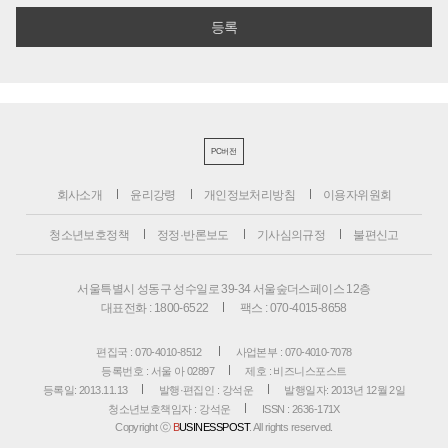
PC버전
회사소개
윤리강령
개인정보처리방침
이용자위원회
청소년보호정책
정정·반론보도
기사심의규정
불편신고
서울특별시 성동구 성수일로 39-34 서울숲더스페이스 12층
대표전화 : 1800-6522
팩스 : 070-4015-8658
편집국 : 070-4010-8512
사업본부 : 070-4010-7078
등록번호 : 서울 아 02897
제호 : 비즈니스포스트
등록일: 2013.11.13
발행·편집인 : 강석운
발행일자: 2013년 12월 2일
청소년보호책임자 : 강석운
ISSN : 2636-171X
Copyright ⓒ
B
USINESSPOST
. All rights reserved.