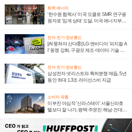
화학·에너지
'한수원 협력사' 미국 오클로 SMR 연구용
원자로 '임계 상태' 도달, 미국 에너지부
"중요한 이정표"
전자·전기·정보통신
[AI 뭉쳐야 산다⑧] LG·엔비디아 '피지컬 A
I' 동맹 강화, 구광모 제조·데이터·기술 결
집해 종합 로보틱스 기업으로
전자·전기·정보통신
삼성전자 넷리스트와 특허분쟁 매듭, 5년
동안 최대 1.3조 라이선스비 지급
소비자·유통
이부진 야심작 '신라스테이' 서울신라호
텔보다 잘 나가, 평택·주문진·해남·건대로
성장판 더 넓힌다