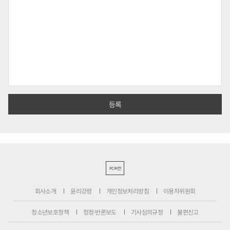
PC버전
회사소개
윤리강령
개인정보처리방침
이용자위원회
청소년보호정책
정정·반론보도
기사심의규정
불편신고