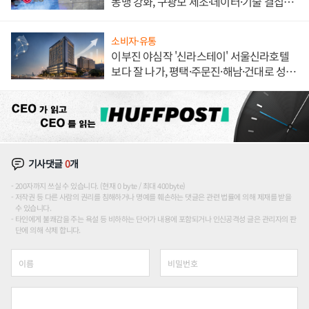
동맹 강화, 구광모 제조·데이터·기술 결집
해 종합 로보틱스 기업으로
소비자·유통
이부진 야심작 '신라스테이' 서울신라호텔
보다 잘 나가, 평택·주문진·해남·건대로 성
장판 더 넓힌다
기사댓글
0
개
200자까지 쓰실 수 있습니다. (현재 0 byte / 최대 400byte)
저작권 등 다른 사람의 권리를 침해하거나 명예를 훼손하는 댓글은 관련 법률에 의해 제재를 받을
수 있습니다.
타인에게 불쾌감을 주는 욕설 등 비하하는 단어가 내용에 포함되거나 인신공격성 글은 관리자의 판
단에 의해 삭제 합니다.