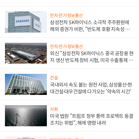
전자·전기·정보통신
삼성전자 SK하이닉스 소극적 주주환원에
해외 증권가 비판, "반도체 호황 지속성 의
문"
전자·전기·정보통신
외신 "삼성전자 SK하이닉스 중국 공장용 현
지 생산 반도체 장비 시험, 미국 수출통제 대
비"
건설
국내외서 속도 붙는 원전 사업, 삼성물산·현
대건설·대우건설에 다가오는 '약속의 시간'
사회
미국 법원 "트럼프 정부 풍력 프로젝트 동결
조치는 위법", 해제 명령 내려