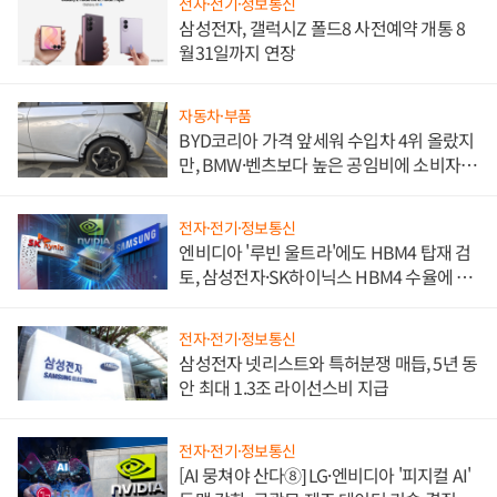
전자·전기·정보통신
삼성전자, 갤럭시Z 폴드8 사전예약 개통 8
월31일까지 연장
자동차·부품
BYD코리아 가격 앞세워 수입차 4위 올랐지
만, BMW·벤츠보다 높은 공임비에 소비자
불만 폭발
전자·전기·정보통신
엔비디아 '루빈 울트라'에도 HBM4 탑재 검
토, 삼성전자·SK하이닉스 HBM4 수율에 주
도권 갈린다
전자·전기·정보통신
삼성전자 넷리스트와 특허분쟁 매듭, 5년 동
안 최대 1.3조 라이선스비 지급
전자·전기·정보통신
[AI 뭉쳐야 산다⑧] LG·엔비디아 '피지컬 AI'