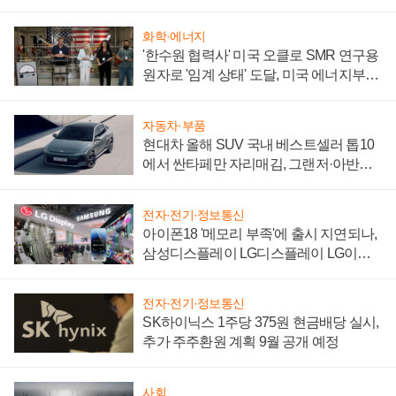
어
화학·에너지
'한수원 협력사' 미국 오클로 SMR 연구용
원자로 '임계 상태' 도달, 미국 에너지부
"중요한 이정표"
자동차·부품
현대차 올해 SUV 국내 베스트셀러 톱10
에서 싼타페만 자리매김, 그랜저·아반떼
'세단 쌍끌이'로 내수 방어
전자·전기·정보통신
아이폰18 '메모리 부족'에 출시 지연되나,
삼성디스플레이 LG디스플레이 LG이노
텍 '탈애플' 수익 다각화 속도
전자·전기·정보통신
SK하이닉스 1주당 375원 현금배당 실시,
추가 주주환원 계획 9월 공개 예정
사회