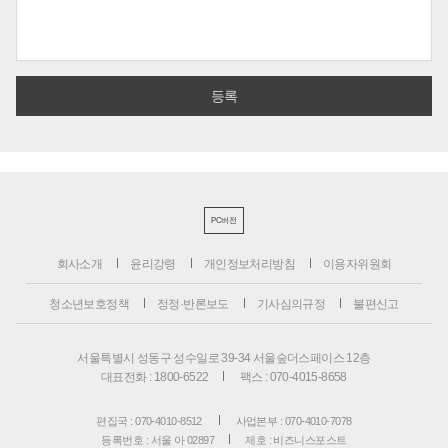
PC버전
회사소개
윤리강령
개인정보처리방침
이용자위원회
청소년보호정책
정정·반론보도
기사심의규정
불편신고
서울특별시 성동구 성수일로 39-34 서울숲더스페이스 12층
대표전화 : 1800-6522
팩스 : 070-4015-8658
편집국 : 070-4010-8512
사업본부 : 070-4010-7078
등록번호 : 서울 아 02897
제호 : 비즈니스포스트