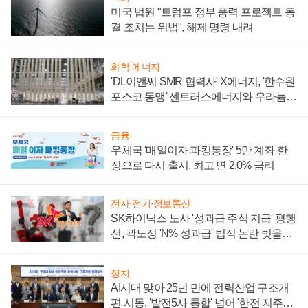
미국 법원 "트럼프 정부 풍력 프로젝트 동
결 조치는 위법", 해제 명령 내려
화학·에너지
'DL이앤씨 SMR 협력사' X에너지, '한수원
포스코 동맹' 센트러스에너지와 우라늄
계약 체결
금융
우체국 '매일이자 파킹통장' 5만 계좌 한
정으로 다시 출시, 최고 연 2.0% 금리
전자·전기·정보통신
SK하이닉스 노사 '성과급 주식 지급' 평행
선, 곽노정 'N% 성과급' 법적 논란 벗을지
주목
정치
AI시대 맞아 25년 만에 전력산업 구조개
편 시동, '발전5사 통합' 넘어 '한전 지주사'