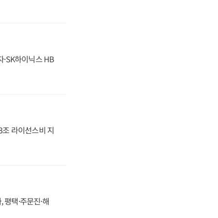
자·SK하이닉스 HB
.3조 라이선스비 지
, 평택·주문진·해