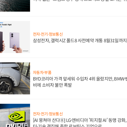
전자·전기·정보통신
삼성전자, 갤럭시Z 폴드8 사전예약 개통 8월31일까
자동차·부품
BYD코리아 가격 앞세워 수입차 4위 올랐지만, BMW
비에 소비자 불만 폭발
전자·전기·정보통신
[AI 뭉쳐야 산다⑧] LG·엔비디아 '피지컬 AI' 동맹 강
터·기술 결집해 종합 로보틱스 기업으로