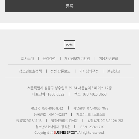
PC버전
회사소개
윤리강령
개인정보처리방침
이용자위원회
청소년보호정책
정정·반론보도
기사심의규정
불편신고
서울특별시 성동구 성수일로 39-34 서울숲더스페이스 12층
대표전화 : 1800-6522
팩스 : 070-4015-8658
편집국 : 070-4010-8512
사업본부 : 070-4010-7078
등록번호 : 서울 아 02897
제호 : 비즈니스포스트
등록일: 2013.11.13
발행·편집인 : 강석운
발행일자: 2013년 12월 2일
청소년보호책임자 : 강석운
ISSN : 2636-171X
Copyright ⓒ
B
USINESSPOST
. All rights reserved.