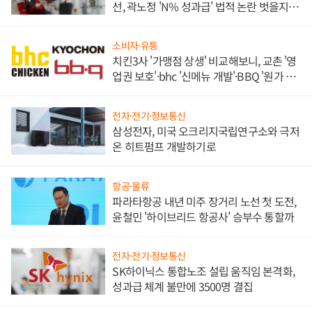
선, 곽노정 'N% 성과급' 법적 논란 벗을지 주
목
소비자·유통
치킨3사 '가맹점 상생' 비교해보니, 교촌 '영
업권 보호'·bhc '신메뉴 개발'·BBQ '원가 부
담'
전자·전기·정보통신
삼성전자, 미국 오크리지국립연구소와 극저
온 히트펌프 개발하기로
항공·물류
파라타항공 내년 미주 장거리 노선 첫 도전,
윤철민 '하이브리드 항공사' 승부수 통할까
전자·전기·정보통신
SK하이닉스 통합노조 설립 움직임 본격화,
성과급 체계 불만에 3500명 결집