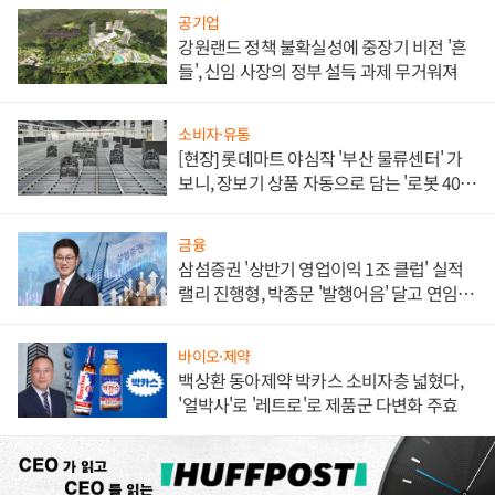
공기업
강원랜드 정책 불확실성에 중장기 비전 '흔
들', 신임 사장의 정부 설득 과제 무거워져
소비자·유통
[현장] 롯데마트 야심작 '부산 물류센터' 가
보니, 장보기 상품 자동으로 담는 '로봇 400
대' 장관
금융
삼섬증권 '상반기 영업이익 1조 클럽' 실적
랠리 진행형, 박종문 '발행어음' 달고 연임 향
하나
바이오·제약
백상환 동아제약 박카스 소비자층 넓혔다,
'얼박사'로 '레트로'로 제품군 다변화 주효