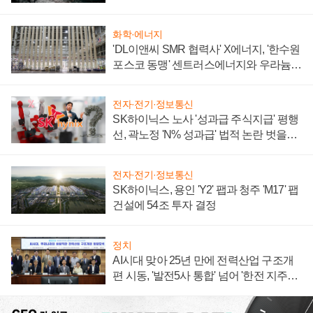
화학·에너지
'DL이앤씨 SMR 협력사' X에너지, '한수원
포스코 동맹' 센트러스에너지와 우라늄
계약 체결
전자·전기·정보통신
SK하이닉스 노사 '성과급 주식지급' 평행
선, 곽노정 'N% 성과급' 법적 논란 벗을지
주목
전자·전기·정보통신
SK하이닉스, 용인 'Y2' 팹과 청주 'M17' 팹
건설에 54조 투자 결정
정치
AI시대 맞아 25년 만에 전력산업 구조개
편 시동, '발전5사 통합' 넘어 '한전 지주사'
재편론도