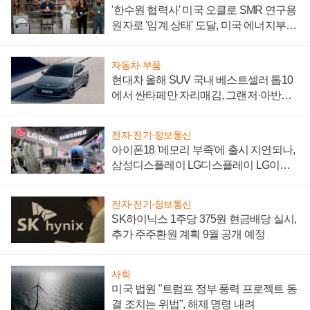
'한수원 협력사' 미국 오클로 SMR 연구용
원자로 '임계 상태' 도달, 미국 에너지부
"중요한 이정표"
자동차·부품
현대차 올해 SUV 국내 베스트셀러 톱10
에서 싼타페만 자리매김, 그랜저·아반떼
'세단 쌍끌이'로 내수 방어
전자·전기·정보통신
아이폰18 '메모리 부족'에 출시 지연되나,
삼성디스플레이 LG디스플레이 LG이노
텍 '탈애플' 수익 다각화 속도
전자·전기·정보통신
SK하이닉스 1주당 375원 현금배당 실시,
추가 주주환원 계획 9월 공개 예정
사회
미국 법원 "트럼프 정부 풍력 프로젝트 동
결 조치는 위법", 해제 명령 내려