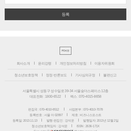
PC버전
회사소개
윤리강령
개인정보처리방침
이용자위원회
청소년보호정책
정정·반론보도
기사심의규정
불편신고
서울특별시 성동구 성수일로 39-34 서울숲더스페이스 12층
대표전화 : 1800-6522
팩스 : 070-4015-8658
편집국 : 070-4010-8512
사업본부 : 070-4010-7078
등록번호 : 서울 아 02897
제호 : 비즈니스포스트
등록일: 2013.11.13
발행·편집인 : 강석운
발행일자: 2013년 12월 2일
청소년보호책임자 : 강석운
ISSN : 2636-171X