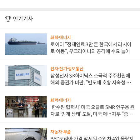
인기기사
화학·에너지
로이터 "정제연료 3만 톤 한국에서 러시아
로 이동", 우크라이나의 공격에 수요 늘어
전자·전기·정보통신
삼성전자 SK하이닉스 소극적 주주환원에
해외 증권가 비판, "반도체 호황 지속성 의
문"
화학·에너지
'한수원 협력사' 미국 오클로 SMR 연구용 원
자로 '임계 상태' 도달, 미국 에너지부 "중요
한 이정표"
자동차·부품
BYD코리아 가격 앞세워 수입차 4위 올랐지