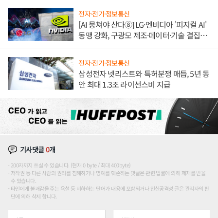
전자·전기·정보통신
[AI 뭉쳐야 산다⑧] LG·엔비디아 '피지컬 AI'
동맹 강화, 구광모 제조·데이터·기술 결집
해 종합 로보틱스 기업으로
전자·전기·정보통신
삼성전자 넷리스트와 특허분쟁 매듭, 5년 동
안 최대 1.3조 라이선스비 지급
기사댓글
0
개
200자까지 쓰실 수 있습니다. (현재 0 byte / 최대 400byte)
저작권 등 다른 사람의 권리를 침해하거나 명예를 훼손하는 댓글은 관련 법률에 의해 제재를 받을
수 있습니다.
타인에게 불쾌감을 주는 욕설 등 비하하는 단어가 내용에 포함되거나 인신공격성 글은 관리자의 판
단에 의해 삭제 합니다.