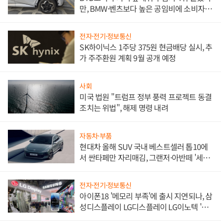
만, BMW·벤츠보다 높은 공임비에 소비자
불만 폭발
전자·전기·정보통신
SK하이닉스 1주당 375원 현금배당 실시, 추
가 주주환원 계획 9월 공개 예정
사회
미국 법원 "트럼프 정부 풍력 프로젝트 동결
조치는 위법", 해제 명령 내려
자동차·부품
현대차 올해 SUV 국내 베스트셀러 톱10에
서 싼타페만 자리매김, 그랜저·아반떼 '세단
쌍끌이'로 내수 방어
전자·전기·정보통신
아이폰18 '메모리 부족'에 출시 지연되나, 삼
성디스플레이 LG디스플레이 LG이노텍 '탈
애플' 수익 다각화 속도