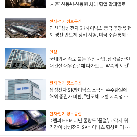
'사촌' 신동빈·신동원 시대 협업 확대일로
전자·전기·정보통신
외신 "삼성전자 SK하이닉스 중국 공장용 현
지 생산 반도체 장비 시험, 미국 수출통제 대
비"
건설
국내외서 속도 붙는 원전 사업, 삼성물산·현
대건설·대우건설에 다가오는 '약속의 시간'
전자·전기·정보통신
삼성전자 SK하이닉스 소극적 주주환원에
해외 증권가 비판, "반도체 호황 지속성 의
문"
전자·전기·정보통신
D램과 HBM 내년 물량도 '품절', 고객사 위
기감이 삼성전자 SK하이닉스 협상력 더 키
워