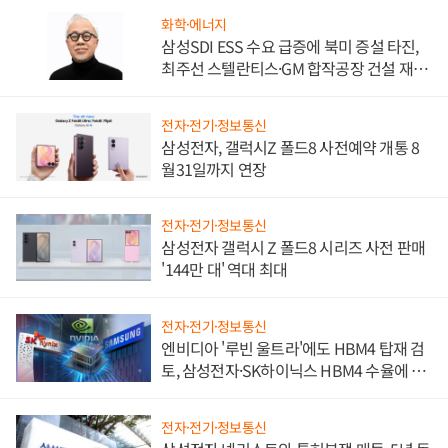
화학·에너지
삼성SDI ESS 수요 급증에 북미 증설 타진,
최주선 스텔란티스·GM 합작공장 건설 재추
진하나
전자·전기·정보통신
삼성전자, 갤럭시Z 폴드8 사전예약 개통 8
월31일까지 연장
전자·전기·정보통신
삼성전자 갤럭시 Z 폴드8 시리즈 사전 판매
'144만 대' 역대 최대
전자·전기·정보통신
엔비디아 '루빈 울트라'에도 HBM4 탑재 검
토, 삼성전자·SK하이닉스 HBM4 수율에 주
도권 갈린다
전자·전기·정보통신