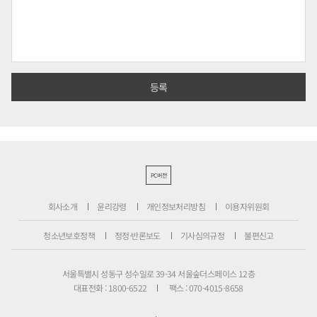
PC버전
회사소개
윤리강령
개인정보처리방침
이용자위원회
청소년보호정책
정정·반론보도
기사심의규정
불편신고
서울특별시 성동구 성수일로 39-34 서울숲더스페이스 12층
대표전화 : 1800-6522
팩스 : 070-4015-8658