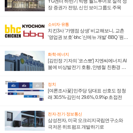
YG엔터 하반기 빅뱅 월드투어로 실적 성
장 증권가 전망, 신인 보이그룹도 주목
소비자·유통
치킨3사 '가맹점 상생' 비교해보니, 교촌
'영업권 보호'·bhc '신메뉴 개발'·BBQ '원가
부담'
화학·에너지
[김민정 기자의 '코스뽀'] 지엔씨에너지 AI
붐에 비상발전기 호황, 안병철 친환경 에
너지 발전전문기업 향한다
정치
[여론조사꽃] 민주당 당대표 선호도 정청
래 30.5%·김민석 29.6%, 0.9%p 초접전
전자·전기·정보통신
삼성전자, 미국 오크리지국립연구소와
극저온 히트펌프 개발하기로