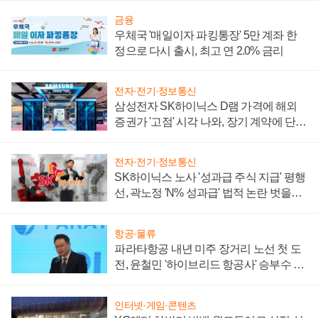
금융
우체국 '매일이자 파킹통장' 5만 계좌 한
정으로 다시 출시, 최고 연 2.0% 금리
전자·전기·정보통신
삼성전자 SK하이닉스 D램 가격에 해외
증권가 '고점' 시각 나와, 장기 계약에 단점
부각
전자·전기·정보통신
SK하이닉스 노사 '성과급 주식 지급' 평행
선, 곽노정 'N% 성과급' 법적 논란 벗을지
주목
항공·물류
파라타항공 내년 미주 장거리 노선 첫 도
전, 윤철민 '하이브리드 항공사' 승부수 통
할까
인터넷·게임·콘텐츠