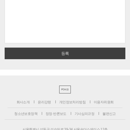
PC버전
회사소개
윤리강령
개인정보처리방침
이용자위원회
청소년보호정책
정정·반론보도
기사심의규정
불편신고
서울특별시 성동구 성수일로 39-34 서울숲더스페이스 12층