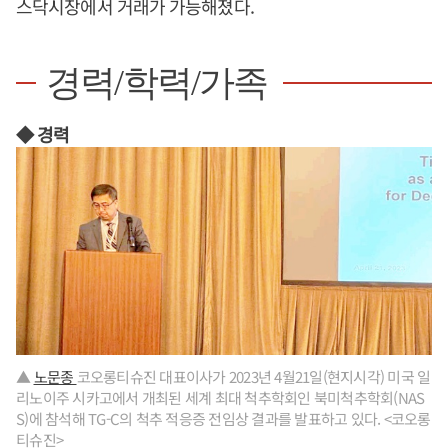
스닥시장에서 거래가 가능해졌다.
경력/학력/가족
◆ 경력
▲
노문종
코오롱티슈진 대표이사가 2023년 4월21일(현지시각) 미국 일
리노이주 시카고에서 개최된 세계 최대 척추학회인 북미척추학회(NAS
S)에 참석해 TG-C의 척추 적응증 전임상 결과를 발표하고 있다. <코오롱
티슈진>