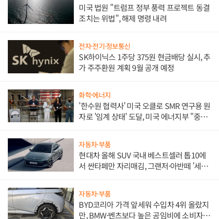
미국 법원 "트럼프 정부 풍력 프로젝트 동결
조치는 위법", 해제 명령 내려
전자·전기·정보통신
SK하이닉스 1주당 375원 현금배당 실시, 추
가 주주환원 계획 9월 공개 예정
화학·에너지
'한수원 협력사' 미국 오클로 SMR 연구용 원
자로 '임계 상태' 도달, 미국 에너지부 "중요
한 이정표"
자동차·부품
현대차 올해 SUV 국내 베스트셀러 톱10에
서 싼타페만 자리매김, 그랜저·아반떼 '세단
쌍끌이'로 내수 방어
자동차·부품
BYD코리아 가격 앞세워 수입차 4위 올랐지
만, BMW·벤츠보다 높은 공임비에 소비자