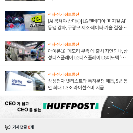
불만 폭발
전자·전기·정보통신
[AI 뭉쳐야 산다⑧] LG·엔비디아 '피지컬 AI'
동맹 강화, 구광모 제조·데이터·기술 결집
해 종합 로보틱스 기업으로
전자·전기·정보통신
아이폰18 '메모리 부족'에 출시 지연되나, 삼
성디스플레이 LG디스플레이 LG이노텍 '탈
애플' 수익 다각화 속도
전자·전기·정보통신
삼성전자 넷리스트와 특허분쟁 매듭, 5년 동
안 최대 1.3조 라이선스비 지급
기사댓글
0
개