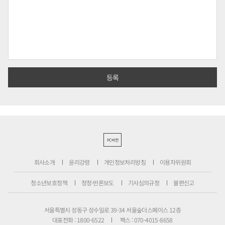
PC버전
회사소개
윤리강령
개인정보처리방침
이용자위원회
청소년보호정책
정정·반론보도
기사심의규정
불편신고
서울특별시 성동구 성수일로 39-34 서울숲더스페이스 12층
대표전화 : 1800-6522
팩스 : 070-4015-8658