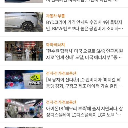
쌍끌이'로 내수 방어
자동차·부품
BYD코리아 가격 앞세워 수입차 4위 올랐지
만, BMW·벤츠보다 높은 공임비에 소비자
불만 폭발
화학·에너지
'한수원 협력사' 미국 오클로 SMR 연구용 원
자로 '임계 상태' 도달, 미국 에너지부 "중요
한 이정표"
전자·전기·정보통신
[AI 뭉쳐야 산다⑧] LG·엔비디아 '피지컬 AI'
동맹 강화, 구광모 제조·데이터·기술 결집
해 종합 로보틱스 기업으로
전자·전기·정보통신
아이폰18 '메모리 부족'에 출시 지연되나, 삼
성디스플레이 LG디스플레이 LG이노텍 '탈
애플' 수익 다각화 속도