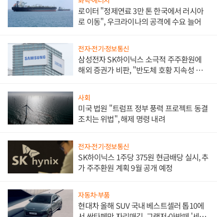
로이터 "정제연료 3만 톤 한국에서 러시아
로 이동", 우크라이나의 공격에 수요 늘어
전자·전기·정보통신
삼성전자 SK하이닉스 소극적 주주환원에
해외 증권가 비판, "반도체 호황 지속성 의
문"
사회
미국 법원 "트럼프 정부 풍력 프로젝트 동결
조치는 위법", 해제 명령 내려
전자·전기·정보통신
SK하이닉스 1주당 375원 현금배당 실시, 추
가 주주환원 계획 9월 공개 예정
자동차·부품
현대차 올해 SUV 국내 베스트셀러 톱10에
서 싼타페만 자리매김, 그랜저·아반떼 '세단