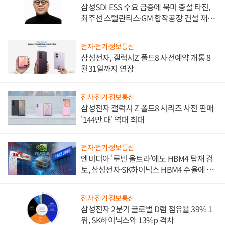
삼성SDI ESS 수요 급증에 북미 증설 타진,
최주선 스텔란티스·GM 합작공장 건설 재추
진하나
전자·전기·정보통신
삼성전자, 갤럭시Z 폴드8 사전예약 개통 8
월31일까지 연장
전자·전기·정보통신
삼성전자 갤럭시 Z 폴드8 시리즈 사전 판매
'144만 대' 역대 최대
전자·전기·정보통신
엔비디아 '루빈 울트라'에도 HBM4 탑재 검
토, 삼성전자·SK하이닉스 HBM4 수율에 주
도권 갈린다
전자·전기·정보통신
삼성전자 2분기 글로벌 D램 점유율 39% 1
위, SK하이닉스와 13%p 격차