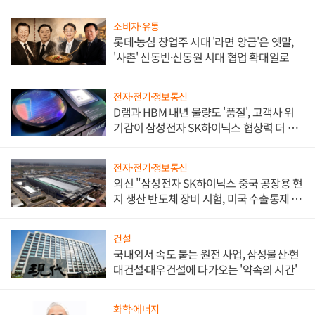
소비자·유통
롯데·농심 창업주 시대 '라면 앙금'은 옛말,
'사촌' 신동빈·신동원 시대 협업 확대일로
전자·전기·정보통신
D램과 HBM 내년 물량도 '품절', 고객사 위
기감이 삼성전자 SK하이닉스 협상력 더 키
워
전자·전기·정보통신
외신 "삼성전자 SK하이닉스 중국 공장용 현
지 생산 반도체 장비 시험, 미국 수출통제 대
비"
건설
국내외서 속도 붙는 원전 사업, 삼성물산·현
대건설·대우건설에 다가오는 '약속의 시간'
화학·에너지