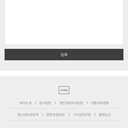
PC버전
회사소개
윤리강령
개인정보처리방침
이용자위원회
청소년보호정책
정정·반론보도
기사심의규정
불편신고