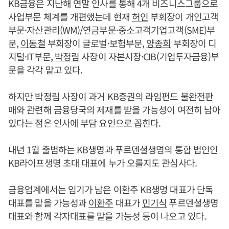
KB금융은 지난해 연말 인사를 통해 4개 비즈니스그룹으로
사업부문 체계를 개편했는데 현재
허인
부회장이 개인고객
부문·자산관리(WM)/연금부문·중소고객기업고객(SME)부
문,
이동철
부회장이 글로벌·보험부문,
양종희
부회장이 디
지털·IT부문,
박정림
사장이 자본시장·CIB(기업투자금융)부
문을 각각 맡고 있다.
하지만
박정림
사장이 과거 KB증권의 라임펀드 불완전판
매와 관련해 금융당국의 제재를 받을 가능성이 여전히 남아
있다는 점은 인사에 부담 요인으로 꼽힌다.
내년 1월 출범하는 KB생명과 푸르덴셜생명의 통합 법인인
KB라이프생명 초대 대표에 누가 오를지도 관심사다.
금융업계에서는 임기가 남은
이환주
KB생명 대표가 단독
대표를 맡을 가능성과
이환주
대표가
민기식
푸르덴셜생명
대표와 함께 각자대표를 맡을 가능성 등이 나오고 있다.