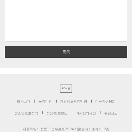
PC버전
회사소개
윤리강령
개인정보처리방침
이용자위원회
청소년보호정책
정정·반론보도
기사심의규정
불편신고
서울특별시 성동구 성수일로 39-34 서울숲더스페이스 12층