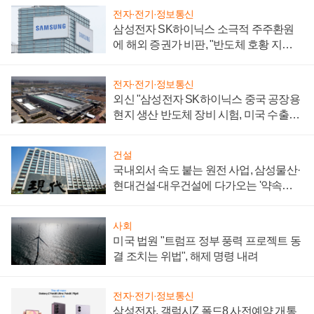
전자·전기·정보통신
삼성전자 SK하이닉스 소극적 주주환원
에 해외 증권가 비판, "반도체 호황 지속
성 의문"
전자·전기·정보통신
외신 "삼성전자 SK하이닉스 중국 공장용
현지 생산 반도체 장비 시험, 미국 수출통
제 대비"
건설
국내외서 속도 붙는 원전 사업, 삼성물산·
현대건설·대우건설에 다가오는 '약속의
시간'
사회
미국 법원 "트럼프 정부 풍력 프로젝트 동
결 조치는 위법", 해제 명령 내려
전자·전기·정보통신
삼성전자, 갤럭시Z 폴드8 사전예약 개통