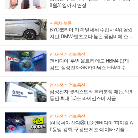
8월31일까지 연장
자동차·부품
BYD코리아 가격 앞세워 수입차 4위 올랐
지만, BMW·벤츠보다 높은 공임비에 소비
자 불만 폭발
전자·전기·정보통신
엔비디아 '루빈 울트라'에도 HBM4 탑재
검토, 삼성전자·SK하이닉스 HBM4 수율
에 주도권 갈린다
전자·전기·정보통신
삼성전자 넷리스트와 특허분쟁 매듭, 5년
동안 최대 1.3조 라이선스비 지급
전자·전기·정보통신
[AI 뭉쳐야 산다⑧] LG·엔비디아 '피지컬 A
I' 동맹 강화, 구광모 제조·데이터·기술 결
집해 종합 로보틱스 기업으로