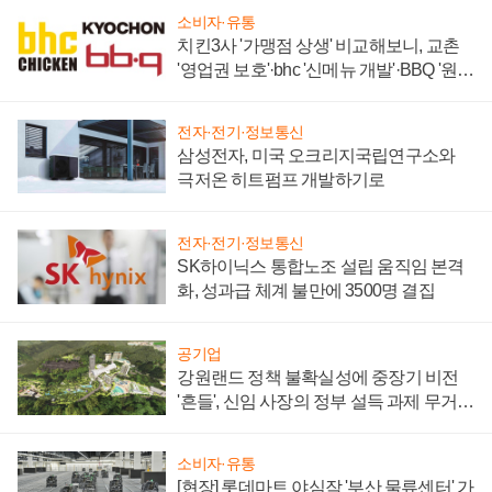
소비자·유통
치킨3사 '가맹점 상생' 비교해보니, 교촌
'영업권 보호'·bhc '신메뉴 개발'·BBQ '원가
부담'
전자·전기·정보통신
삼성전자, 미국 오크리지국립연구소와
극저온 히트펌프 개발하기로
전자·전기·정보통신
SK하이닉스 통합노조 설립 움직임 본격
화, 성과급 체계 불만에 3500명 결집
공기업
강원랜드 정책 불확실성에 중장기 비전
'흔들', 신임 사장의 정부 설득 과제 무거워
져
소비자·유통
[현장] 롯데마트 야심작 '부산 물류센터' 가