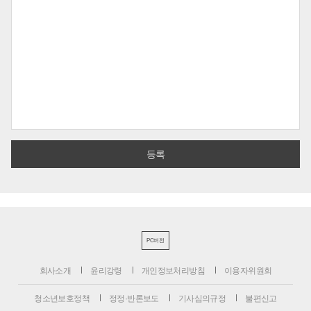
PC버전
회사소개
윤리강령
개인정보처리방침
이용자위원회
청소년보호정책
정정·반론보도
기사심의규정
불편신고