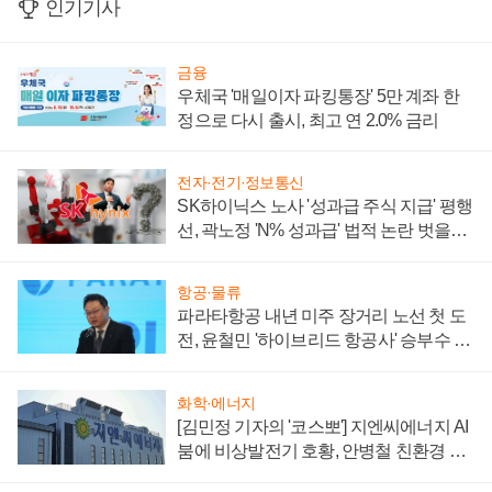
인기기사
금융
우체국 '매일이자 파킹통장' 5만 계좌 한
정으로 다시 출시, 최고 연 2.0% 금리
전자·전기·정보통신
SK하이닉스 노사 '성과급 주식 지급' 평행
선, 곽노정 'N% 성과급' 법적 논란 벗을지
주목
항공·물류
파라타항공 내년 미주 장거리 노선 첫 도
전, 윤철민 '하이브리드 항공사' 승부수 통
할까
화학·에너지
[김민정 기자의 '코스뽀'] 지엔씨에너지 AI
붐에 비상발전기 호황, 안병철 친환경 에
너지 발전전문기업 향한다