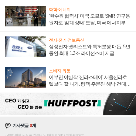
화학·에너지
'한수원 협력사' 미국 오클로 SMR 연구용
원자로 '임계 상태' 도달, 미국 에너지부
"중요한 이정표"
전자·전기·정보통신
삼성전자 넷리스트와 특허분쟁 매듭, 5년
동안 최대 1.3조 라이선스비 지급
소비자·유통
이부진 야심작 '신라스테이' 서울신라호
텔보다 잘 나가, 평택·주문진·해남·건대로
성장판 더 넓힌다
기사댓글
0
개
200자까지 쓰실 수 있습니다. (현재 0 byte / 최대 400byte)