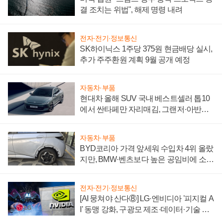
결 조치는 위법", 해제 명령 내려
전자·전기·정보통신
SK하이닉스 1주당 375원 현금배당 실시,
추가 주주환원 계획 9월 공개 예정
자동차·부품
현대차 올해 SUV 국내 베스트셀러 톱10
에서 싼타페만 자리매김, 그랜저·아반떼
'세단 쌍끌이'로 내수 방어
자동차·부품
BYD코리아 가격 앞세워 수입차 4위 올랐
지만, BMW·벤츠보다 높은 공임비에 소비
자 불만 폭발
전자·전기·정보통신
[AI 뭉쳐야 산다⑧] LG·엔비디아 '피지컬 A
I' 동맹 강화, 구광모 제조·데이터·기술 결
집해 종합 로보틱스 기업으로