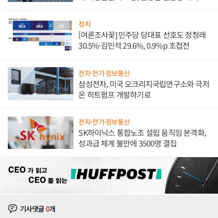
발전전문기업 향한다
정치
[여론조사꽃] 민주당 당대표 선호도 정청래
30.5%·김민석 29.6%, 0.9%p 초접전
전자·전기·정보통신
삼성전자, 미국 오크리지국립연구소와 극저
온 히트펌프 개발하기로
전자·전기·정보통신
SK하이닉스 통합노조 설립 움직임 본격화,
성과급 체계 불만에 3500명 결집
기사댓글
0
개