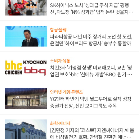
SK하이닉스 노사 '성과급 주식 지급' 평행
선, 곽노정 'N% 성과급' 법적 논란 벗을지 주
목
항공·물류
파라타항공 내년 미주 장거리 노선 첫 도전,
윤철민 '하이브리드 항공사' 승부수 통할까
소비자·유통
치킨3사 '가맹점 상생' 비교해보니, 교촌 '영
업권 보호'·bhc '신메뉴 개발'·BBQ '원가 부
담'
인터넷·게임·콘텐츠
YG엔터 하반기 빅뱅 월드투어로 실적 성장
증권가 전망, 신인 보이그룹도 주목
화학·에너지
[김민정 기자의 '코스뽀'] 지엔씨에너지 AI 붐
에 비상발전기 호황, 안병철 친환경 에너지