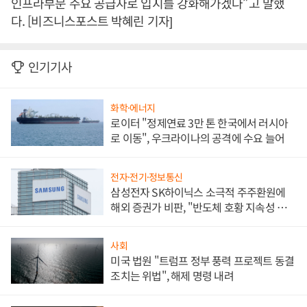
인프라부문 주요 공급자로 입지를 강화해가겠다”고 말했
다. [비즈니스포스트 박혜린 기자]
인기기사
화학·에너지
로이터 "정제연료 3만 톤 한국에서 러시아
로 이동", 우크라이나의 공격에 수요 늘어
전자·전기·정보통신
삼성전자 SK하이닉스 소극적 주주환원에
해외 증권가 비판, "반도체 호황 지속성 의
문"
사회
미국 법원 "트럼프 정부 풍력 프로젝트 동결
조치는 위법", 해제 명령 내려