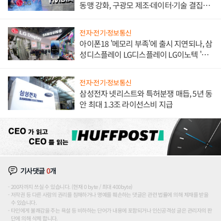
동맹 강화, 구광모 제조·데이터·기술 결집
해 종합 로보틱스 기업으로
전자·전기·정보통신
아이폰18 '메모리 부족'에 출시 지연되나, 삼
성디스플레이 LG디스플레이 LG이노텍 '탈
애플' 수익 다각화 속도
전자·전기·정보통신
삼성전자 넷리스트와 특허분쟁 매듭, 5년 동
안 최대 1.3조 라이선스비 지급
기사댓글
0
개
200자까지 쓰실 수 있습니다. (현재 0 byte / 최대 400byte)
저작권 등 다른 사람의 권리를 침해하거나 명예를 훼손하는 댓글은 관련 법률에 의해 제재를 받을
수 있습니다.
타인에게 불쾌감을 주는 욕설 등 비하하는 단어가 내용에 포함되거나 인신공격성 글은 관리자의 판
단에 의해 삭제 합니다.