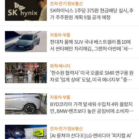
전자·전기·정보통신
SK하이닉스 1주당 375원 현금배당 실시, 추
가 주주환원 계획 9월 공개 예정
자동차·부품
현대차 올해 SUV 국내 베스트셀러 톱10에
서 싼타페만 자리매김, 그랜저·아반떼 '세단
쌍끌이'로 내수 방어
화학·에너지
'한수원 협력사' 미국 오클로 SMR 연구용 원
자로 '임계 상태' 도달, 미국 에너지부 "중요
한 이정표"
자동차·부품
BYD코리아 가격 앞세워 수입차 4위 올랐지
만, BMW·벤츠보다 높은 공임비에 소비자
불만 폭발
전자·전기·정보통신
[AI 뭉쳐야 산다⑧] LG·엔비디아 '피지컬 AI'