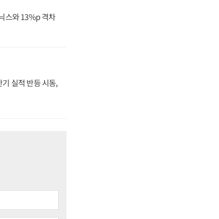
닉스와 13%p 격차
반기 실적 반등 시동,