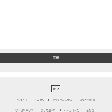
PC버전
회사소개
윤리강령
개인정보처리방침
이용자위원회
청소년보호정책
정정·반론보도
기사심의규정
불편신고