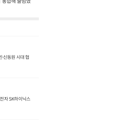
이 통합해 출범했
동빈·신동원 시대 협
성전자 SK하이닉스