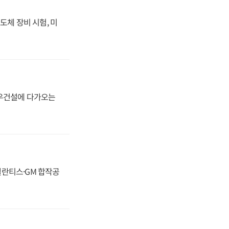
도체 장비 시험, 미
대우건설에 다가오는
스텔란티스·GM 합작공