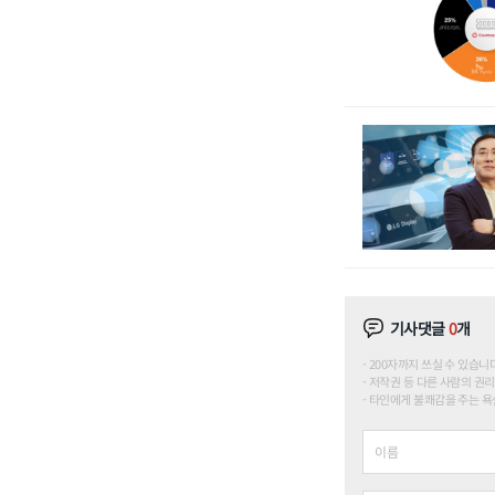
기사댓글
0
개
200자까지 쓰실 수 있습니다. (
저작권 등 다른 사람의 권리
타인에게 불쾌감을 주는 욕설