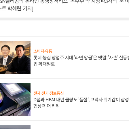
K텔레콤의 온라인 동영상서비스 ‘옥수수’와 지상파3사의 ‘푹’
스트 박혜린 기자]
소비자·유통
롯데·농심 창업주 시대 '라면 앙금'은 옛말, '사촌' 신
업 확대일로
전자·전기·정보통신
D램과 HBM 내년 물량도 '품절', 고객사 위기감이 삼
협상력 더 키워